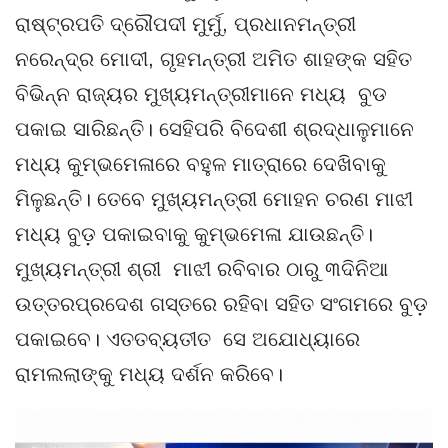
ରାଷ୍ଟ୍ରପତି ଦ୍ରୌପଦୀ ମୁର୍ମୁ, ପ୍ରଧାନମନ୍ତ୍ରୀ
ନରେନ୍ଦ୍ର ମୋଦୀ, ଗୃହମନ୍ତ୍ରୀ ଅମିତ ଶାହଙ୍କ ସହିତ
ବିଭିନ୍ନ ରାଜ୍ୟର ମୁଖ୍ୟମନ୍ତ୍ରୀମାନେ ମଧ୍ୟ ବୁଡ
ପକାଇ ସାରିଛନ୍ତି। ସେହିପରି ବିଦେଶୀ ଶ୍ରଦ୍ଧାଳୁମାନେ
ମଧ୍ୟ କୁମ୍ଭମେଳାରେ ବହୁଳ ମାତ୍ରାରେ ଦେଖିବାକୁ
ମିଳୁଛନ୍ତି। ତେବେ ମୁଖ୍ୟମନ୍ତ୍ରୀ ମୋହନ ଚରଣ ମାଝୀ
ମଧ୍ୟ ବୁଡ଼ ପକାଇବାକୁ କୁମ୍ଭମେଳା ଯାଉଛନ୍ତି।
ମୁଖ୍ୟମନ୍ତ୍ରୀ ଶ୍ରୀ ମାଝୀ ରବିବାର ଠାରୁ ୩ଦିନିଆ
ଉତ୍ତରପ୍ରଦେଶ ଗସ୍ତରେ ରହିବା ସହିତ ସଂଗମରେ ବୁଡ଼
ପକାଇବେ। ଏତତବ୍ୟତୀତ ସେ ଅଯୋଧ୍ୟାରେ
ରାମଲଲାଙ୍କୁ ମଧ୍ୟ ଦର୍ଶନ କରିବେ।