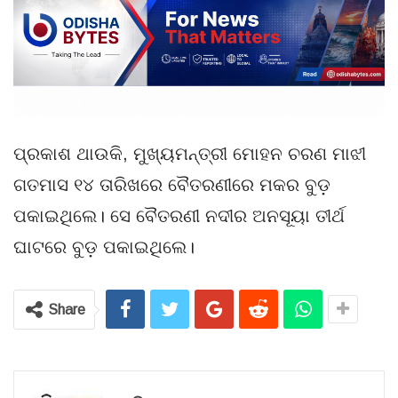
ପ୍ରକାଶ ଥାଉକି, ମୁଖ୍ୟମନ୍ତ୍ରୀ ମୋହନ ଚରଣ ମାଝୀ
ଗତମାସ ୧୪ ତାରିଖରେ ବୈତରଣୀରେ ମକର ବୁଡ଼
ପକାଇଥିଲେ। ସେ ବୈତରଣୀ ନଦୀର ଅନସୂୟା ତୀର୍ଥ
ଘାଟରେ ବୁଡ଼ ପକାଇଥିଲେ।
Share