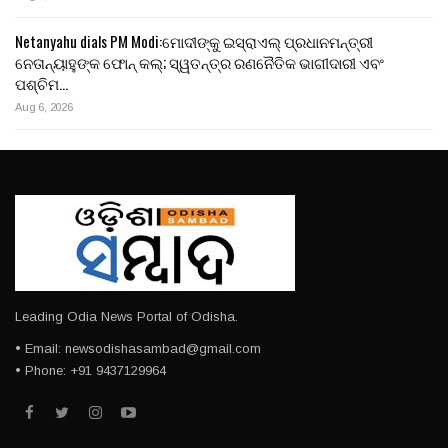
Netanyahu dials PM Modi:ମୋଦୀଙ୍କୁ ଇସ୍ରାଏଲ୍ ପ୍ରଧାନମନ୍ତ୍ରୀ
ନେତାନ୍ୟାହୁଙ୍କ ଫୋନ୍ କଲ୍; ସ୍ୱତନ୍ତ୍ର ରଣନୈତିକ ଭାଗୀଦାରୀ ଏବଂ
ପଶ୍ଚିମ…
Aug 6, 2026
Leading Odia News Portal of Odisha.
• Email: newsodishasambad@gmail.com
• Phone: +91 9437129964