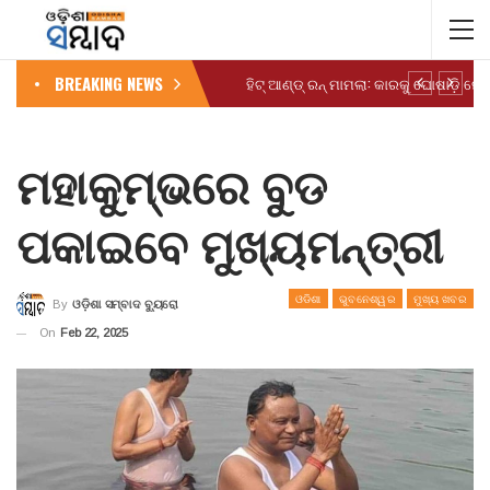
BREAKING NEWS
ମହାକୁମ୍ଭରେ ବୁଡ
ପକାଇବେ ମୁଖ୍ୟମନ୍ତ୍ରୀ
ଓଡିଶା
ଭୁବନେଶ୍ୱର
ମୁଖ୍ୟ ଖବର
By
ଓଡ଼ିଶା ସମ୍ବାଦ ବ୍ୟୁରୋ
On
Feb 22, 2025