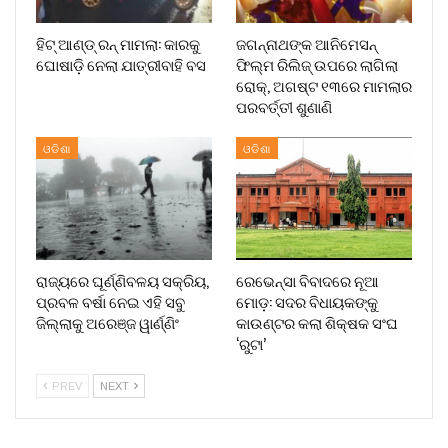
ହିଟ୍ ଆଣ୍ଡ୍ ରନ୍ ମାମଲା: କାରକୁ
ଜଗନ୍ନାଥଙ୍କ ଆନିମେସନ୍
ଘୋଷାଡ଼ି ନେଲା ଯାତ୍ରୀବାହି ବସ
ଫିଲ୍ମ ରିଲିଜ୍ ଉପରେ ଲାଗିଲା
ରୋକ୍, ଅଗଷ୍ଟ ୧୩ରେ ମାମଲାର
ପରବର୍ତ୍ତୀ ଶୁଣାଣି
ଓଡିଶା
ଓଡିଶା
ରାଜ୍ୟରେ ଘୂର୍ଣ୍ଣିବଳୟ ସକ୍ରିୟ,
ରେଭେନ୍ସା ବିବାଦରେ ନୂଆ
ପ୍ରବଳ ବର୍ଷା ନେଇ ଏହି ସବୁ
ମୋଡ଼: ସଦର ବିଧାୟକଙ୍କୁ
ଜିଲ୍ଲାକୁ ଅରେଞ୍ଜ ୱାର୍ଣ୍ଣିଂ
କାଉଣ୍ଟର କଲା ଶିକ୍ଷକ ସଂଘ
‘ରୁଟା’
PREV
NEXT