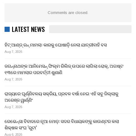
Comments are closed.
LATEST NEWS
ହିଟ୍ ଆଣ୍ଡ୍ ରନ୍ ମାମଲା: କାରକୁ ଘୋଷାଡ଼ି ନେଲା ଯାତ୍ରୀବାହି ବସ
Aug 7, 2026
ଜଗନ୍ନାଥଙ୍କ ଆନିମେସନ୍ ଫିଲ୍ମ ରିଲିଜ୍ ଉପରେ ଲାଗିଲା ରୋକ୍, ଅଗଷ୍ଟ
୧୩ରେ ମାମଲାର ପରବର୍ତ୍ତୀ ଶୁଣାଣି
Aug 7, 2026
ରାଜ୍ୟରେ ଘୂର୍ଣ୍ଣିବଳୟ ସକ୍ରିୟ, ପ୍ରବଳ ବର୍ଷା ନେଇ ଏହି ସବୁ ଜିଲ୍ଲାକୁ
ଅରେଞ୍ଜ ୱାର୍ଣ୍ଣିଂ
Aug 7, 2026
ରେଭେନ୍ସା ବିବାଦରେ ନୂଆ ମୋଡ଼: ସଦର ବିଧାୟକଙ୍କୁ କାଉଣ୍ଟର କଲା
ଶିକ୍ଷକ ସଂଘ ‘ରୁଟା’
Aug 6, 2026