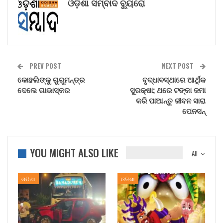
ଓଡ଼ିଶା ସମ୍ବାଦ ବ୍ୟୁରୋ
PREV POST
NEXT POST
କୋହଲିଙ୍କୁ ଗୁରୁମନ୍ତ୍ର
ବୃଦ୍ଧାବସ୍ଥାରେ ଆର୍ଥିକ
ଦେଲେ ଗାଭାସ୍କର
ସୁରକ୍ଷା; ଥରେ ଟଙ୍କା ଜମା
କରି ପାଆନ୍ତୁ ଜୀବନ ସାରା
ପେନସନ୍
YOU MIGHT ALSO LIKE
All
ଓଡିଶା
ଓଡିଶା