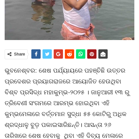
Share
ଭୁବନେଶ୍ବର: ଶେଷ ପର୍ଯ୍ୟାୟରେ ପହଞ୍ଚିଛି ଉତ୍ତର
ପ୍ରଦେଶର ପ୍ରୟାଗରାଜରେ ଆୟୋଜିତ ହେଉଥିବା
ବିଶ୍ବ ପ୍ରସିଦ୍ଧ ମହାକୁମ୍ଭ-୨୦୨୫ । ଜାନୁଆରୀ ୧୩ ରୁ
ତ୍ରିବେଣୀ ସଂଗମରେ ଆରମ୍ଭ ହୋଇଥିବା ଏହି
କୁମ୍ଭମେଳାରେ ବର୍ତ୍ତମାନ ସୁଦ୍ଧା ୫୫ କୋଟିରୁ ଅଧିକ
ଶ୍ରଦ୍ଧାଳୁ ବୁଡ଼ ପକାଇସାରିଛନ୍ତି। ଆସନ୍ତା ୨୬
ତାରିଖରେ ଶେଷ ହେବାକୁ ଥିବା ଏହି ଦିବ୍ୟ ମେଳାରେ