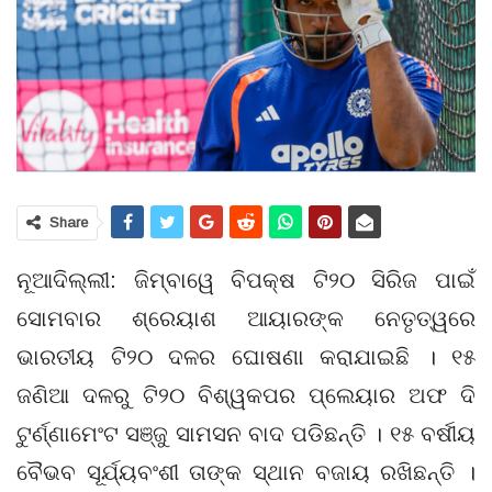
Share
ନୂଆଦିଲ୍ଲୀ: ଜିମ୍ବାୱେ ବିପକ୍ଷ ଟି୨୦ ସିରିଜ ପାଇଁ
ସୋମବାର ଶ୍ରେୟାଶ ଆୟାରଙ୍କ ନେତୃତ୍ୱରେ
ଭାରତୀୟ ଟି୨୦ ଦଳର ଘୋଷଣା କରାଯାଇଛି । ୧୫
ଜଣିଆ ଦଳରୁ ଟି୨୦ ବିଶ୍ୱକପର ପ୍ଲେୟାର ଅଫ ଦି
ଟୁର୍ଣ୍ଣାମେଂଟ ସଞ୍ଜୁ ସାମସନ ବାଦ ପଡିଛନ୍ତି । ୧୫ ବର୍ଷୀୟ
ବୈଭବ ସୂର୍ଯ୍ୟବଂଶୀ ତାଙ୍କ ସ୍ଥାନ ବଜାୟ ରଖିଛନ୍ତି ।