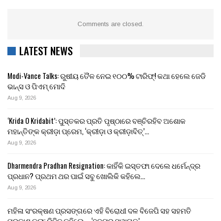
Comments are closed.
LATEST NEWS
Modi-Vance Talks: ରୁଷୀୟ ତୈଳ ନେଇ ୧୦୦% ଟାରିଫ୍! କଥା ହେଲେ ଜେଡି
ଭାନ୍ସ ଓ ପିଏମ୍ ମୋଦି
Aug 9, 2026
‘Krida O Kridabit’: ପୁସ୍ତକର ପ୍ରତି ପୃଷ୍ଠାରେ ବଞ୍ଚିରହିବ ଅଶୋକ
ମହାନ୍ତିଙ୍କ କ୍ରୀଡ଼ା ପ୍ରେମ, ‘କ୍ରୀଡ଼ା ଓ କ୍ରୀଡ଼ାବିତ୍’…
Aug 9, 2026
Dharmendra Pradhan Resignation: କାହିଁକି ଇସ୍ତଫା ଦେଲେ ଧର୍ମେନ୍ଦ୍ର
ପ୍ରଧାନ? ପ୍ରଥମ ଥର ପାଇଁ ସବୁ ଖୋଲିକି କହିଲେ…
Aug 9, 2026
ମହିଳା ସଂରକ୍ଷଣ ପ୍ରସଙ୍ଗରେ ଏହି ବିରୋଧୀ ଦଳ ବିଜେପି ସହ ସହମତି
ପ୍ରକାଶ କଲା; ରିଜିଜୁ କହିଲେ – ‘ହୃଦୟରୁ ସ୍ୱାଗତ’