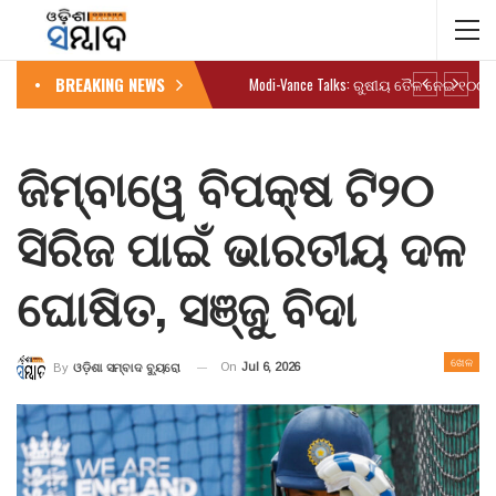
BREAKING NEWS
ଜିମ୍ବାୱେ ବିପକ୍ଷ ଟି୨୦
ସିରିଜ ପାଇଁ ଭାରତୀୟ ଦଳ
ଘୋଷିତ, ସଞ୍ଜୁ ବିଦା
ଖେଳ
On
Jul 6, 2026
By
ଓଡ଼ିଶା ସମ୍ବାଦ ବ୍ୟୁରୋ