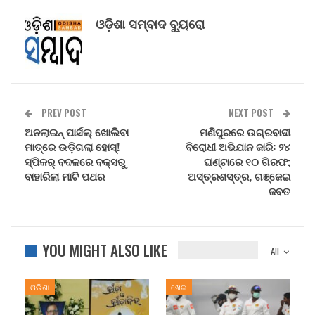
ଓଡ଼ିଶା ସମ୍ବାଦ ବ୍ୟୁରୋ
PREV POST
NEXT POST
ଅନଲାଇନ୍ ପାର୍ସଲ୍ ଖୋଲିବା
ମଣିପୁରରେ ଉଗ୍ରବାଦୀ
ମାତ୍ରେ ଉଡ଼ିଗଲା ହୋସ୍!
ବିରୋଧୀ ଅଭିଯାନ ଜାରି: ୨୪
ସ୍ପିକର୍ ବଦଳରେ ବକ୍ସରୁ
ଘଣ୍ଟାରେ ୧୦ ଗିରଫ;
ବାହାରିଲା ମାଟି ପଥର
ଅସ୍ତ୍ରଶସ୍ତ୍ର, ଗଞ୍ଜେଇ
ଜବତ
YOU MIGHT ALSO LIKE
All
ଓଡିଶା
ଖେଳ