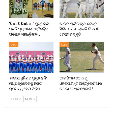
‘Krida O Kridabit’: ପୁସ୍ତକର
ଭାରତ-ଶ୍ରୀଲଙ୍କା ଟେଷ୍ଟ
ପ୍ରତି ପୃଷ୍ଠାରେ ବଞ୍ଚିରହିବ
ସିରିଜ : ତାଜା ହୋଇଛି ଦିଲ୍ଲୀ
ଅଶୋକ ମହାନ୍ତିଙ୍କ…
ଟେଷ୍ଟର ସ୍ମୃତି
ଖେଳ
ଖେଳ
ଜାତୀୟ ଜୁନିୟର ପୁରୁଷ ହକି:
ଆଇପିଏଲ ୨୦୨୭ରୁ
ମଧ୍ୟପ୍ରଦେଶକୁ ହରାଇ
ଓହରିପାରନ୍ତି ଅଷ୍ଟ୍ରେଲିଆର
ଚାମ୍ପିୟନ୍ ହେଲା ଓଡ଼ିଶା
ତାରକା ଟେଷ୍ଟ ଖେଳାଳି !
PREV
NEXT