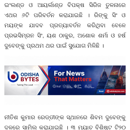
ଇଂଲଣ୍ଡ ଓ ଆୟର୍ଲାଣ୍ଡ ବିପକ୍ଷ ସିରିଜ ତୁଳନାରେ
ଏଥର ୬ଟି ପରିବର୍ତନ କରାଯାଇଛି । ରିଙ୍କୁ ସିଂ ଓ
ମୟଙ୍କ ଯାଦବ ପ୍ରତ୍ୟାବର୍ତନ କରିଥିବା ବେଳେ
ପ୍ରଭସିମ୍ରନ ସିଂ, ୟଶ ଠାକୁର, ଅଶୋକ ଶର୍ମା ଓ ହର୍ଷ
ଦୁବେଙ୍କୁ ପ୍ରଥମ ଥର ପାଇଁ ସୁଯୋଗ ମିଳିଛି ।
ନୀତିଶ କୁମାର ରେଡ୍ଡୀଙ୍କ ସ୍ଥାନରେ ଶିବମ ଦୁବେଙ୍କୁ
ଦଳରେ ସାମିଲ କରାଯାଇଛି । ୩ ମ୍ୟାଚ ବିଶିଷ୍ଟ ଟି୨୦