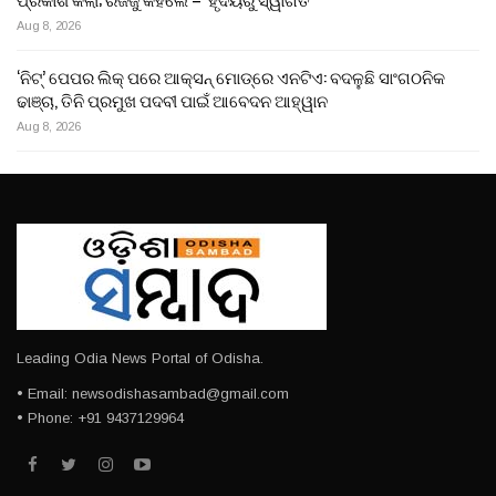
Aug 8, 2026
‘ନିଟ୍’ ପେପର ଲିକ୍ ପରେ ଆକ୍ସନ୍‌ ମୋଡ୍‌ରେ ଏନଟିଏ: ବଦଳୁଛି ସାଂଗଠନିକ
ଢାଞ୍ଚା, ତିନି ପ୍ରମୁଖ ପଦବୀ ପାଇଁ ଆବେଦନ ଆହ୍ୱାନ
Aug 8, 2026
Leading Odia News Portal of Odisha.
• Email: newsodishasambad@gmail.com
• Phone: +91 9437129964