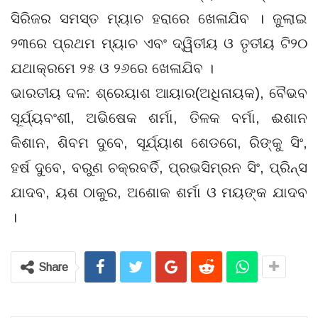
ସିରିଜର ସମସ୍ତ ମ୍ୟାଚ ହରାରେ ଖେଳାଯିବ । ଜୁଲାଇ
୨୩ରେ ପ୍ରଥମ ମ୍ୟାଚ ଏବଂ ଦ୍ୱିତୀୟ ଓ ତୃତୀୟ ଟି୨୦
ଯଥାକ୍ରମେ ୨୫ ଓ ୨୬ରେ ଖେଳାଯିବ ।
ଭାରତୀୟ ଦଳ: ଶ୍ରେୟାଶ ଆୟାର(ଅଧିନାୟକ), ବୈଭବ
ସୂର୍ଯ୍ୟବଂଶୀ, ଅଭିଷେକ ଶର୍ମା, ତିଳକ ବର୍ମା, ଈଶାନ
କିଶାନ, ଶିବମ ଦୁବେ, ସୂର୍ଯ୍ୟାଶ ଶେଡଗେ, ରିଙ୍କୁ ସିଂ,
ହର୍ଷ ଦୁବେ, ବରୁଣ ଚକ୍ରବର୍ତି, ପ୍ରଭସିମ୍ରନ ସିଂ, ପ୍ରିନ୍ସ
ଯାଦବ, ୟଶ ଠାକୁର, ଅଶୋକ ଶର୍ମା ଓ ମୟଙ୍କ ଯାଦବ
।
Share