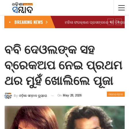
BREAKING NEWS
ବବି ଦେଓଲଙ୍କ ସହ
ବ୍ରେକଅପ ନେଇ ପ୍ରଥମ
ଥର ମୁହଁ ଖୋଲିଲେ ପୂଜା
ମନୋରଞ୍ଜନ
On
May 28, 2026
By
ଓଡ଼ିଶା ସମ୍ବାଦ ବ୍ୟୁରୋ