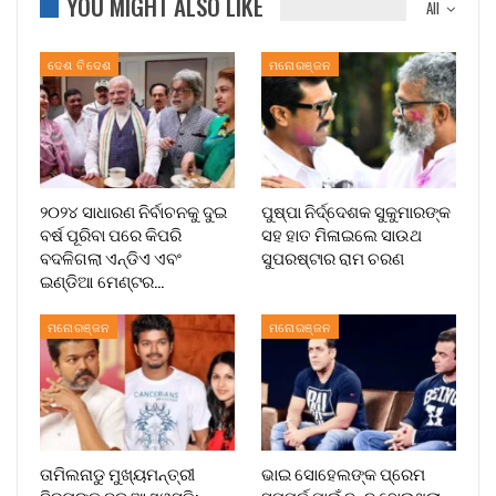
YOU MIGHT ALSO LIKE
All
ଦେଶ ବିଦେଶ
ମନୋରଞ୍ଜନ
୨୦୨୪ ସାଧାରଣ ନିର୍ବାଚନକୁ ଦୁଇ
ପୁଷ୍ପା ନିର୍ଦ୍ଦେଶକ ସୁକୁମାରଙ୍କ
ବର୍ଷ ପୂରିବା ପରେ କିପରି
ସହ ହାତ ମିଳାଇଲେ ସାଉଥ
ବଦଳିଗଲା ଏନ୍‌ଡିଏ ଏବଂ
ସୁପରଷ୍ଟାର ରାମ ଚରଣ
ଇଣ୍ଡିଆ ମେଣ୍ଟର…
ମନୋରଞ୍ଜନ
ମନୋରଞ୍ଜନ
ତାମିଲନାଡୁ ମୁଖ୍ୟମନ୍ତ୍ରୀ
ଭାଇ ସୋହେଲଙ୍କ ପ୍ରେମ
ବିଜୟଙ୍କୁ ବଡ଼ ଆଶ୍ୱସ୍ତି:
ସମ୍ପର୍କ ପାଇଁ ବନ୍ଦ ହୋଇଥିଲା