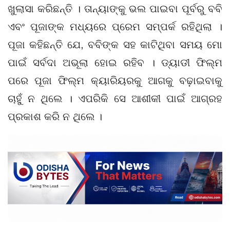
ଖୁଲାସା କରିଛନ୍ତି । ତାନ୍ୟାଙ୍କୁ ଭଲ ପାଇବା ପୂର୍ବରୁ ବବି
ଏବଂ ପୂଜାଙ୍କ ମଧ୍ୟରେ ପ୍ରେମ ସମ୍ପର୍କ ରହିଥିଲା ।
ପୂଜା କହିଛନ୍ତି ଯେ, ବବିଙ୍କ ସହ କାଟିଥିବା ସମୟ ମୋ
ପାଇଁ ସର୍ବଦା ଅଭୂଲା ହୋଇ ରହିବ । ଡ୍ୟାଡୀ ଫିଲ୍ମ
ପରେ ପୂଜା ଫିଲ୍ମ କ୍ୟାରିୟରକୁ ଆଗକୁ ବଢ଼ାଇବାକୁ
ଚାହୁଁ ନ ଥିଲେ । ଏପରିକି ସେ ଆଶୀକୀ ପାଇଁ ଆଗ୍ରହ
ପ୍ରକାଶ କରି ନ ଥିଲେ ।