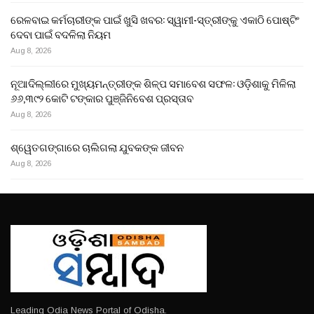
ରେଳବାଇ କର୍ମଚାରୀଙ୍କ ପାଇଁ ଖୁସି ଖବର: ସ୍ୱାମୀ-ସ୍ତ୍ରୀଙ୍କୁ ଏକାଠି ପୋଷ୍ଟିଂ
ଦେବା ପାଇଁ ବଦଳିଲା ନିୟମ
Aug 8, 2026
ନୂଆଦିଲ୍ଲୀରେ ମୁଖ୍ୟମନ୍ତ୍ରୀଙ୍କ ଶିଳ୍ପ ସମାବେଶ ସଫଳ: ଓଡ଼ିଶାକୁ ମିଳିଲା
୬୬,୩୯୨ କୋଟି ଟଙ୍କାର ପୁଞ୍ଜିନିବେଶ ପ୍ରସ୍ତାବ
Aug 8, 2026
ଶ୍ୱେତଗଙ୍ଗାରେ ଚାଲିଗଲା ଯୁବକଙ୍କ ଜୀବନ
Aug 8, 2026
Leading Odia News Portal of Odisha.