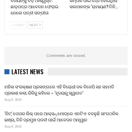
ଛାଡ଼ପତ୍ର ଆବେଦନ ଫେରାଇ
ସଲମାନଙ୍କ ‘ରାମାୟଣ’! ତିନି…
ନେଲେ ପତ୍ନୀ ସଙ୍ଗୀତା
PREV
NEXT
Comments are closed.
LATEST NEWS
ମହିଳା ସଂରକ୍ଷଣ ପ୍ରସଙ୍ଗରେ ଏହି ବିରୋଧୀ ଦଳ ବିଜେପି ସହ ସହମତି
ପ୍ରକାଶ କଲା; ରିଜିଜୁ କହିଲେ – ‘ହୃଦୟରୁ ସ୍ୱାଗତ’
Aug 8, 2026
‘ନିଟ୍’ ପେପର ଲିକ୍ ପରେ ଆକ୍ସନ୍‌ ମୋଡ୍‌ରେ ଏନଟିଏ: ବଦଳୁଛି ସାଂଗଠନିକ
ଢାଞ୍ଚା, ତିନି ପ୍ରମୁଖ ପଦବୀ ପାଇଁ ଆବେଦନ ଆହ୍ୱାନ
Aug 8, 2026