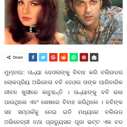
Share
ମୁମ୍ବାଇ: ତାନ୍ୟା ଦେଓଲଙ୍କୁ ବିବାହ କରି ବଲିଉଡର
ଲୋକପ୍ରିୟ ଅଭିନେତା ବବି ଦେଓଲ ତାଙ୍କ ପାରିବାରିକ
ଜୀବନ ଖୁସୀରେ କାଟୁଛନ୍ତି । ତାନ୍ୟାଙ୍କୁ ବବି ଭଲ
ପାଉଥିଲେ ଏବଂ ଶେଷରେ ବିବାହ କରିଥିଲେ । ବବିଙ୍କ
ସହ ସମ୍ପର୍କକୁ ନେଇ ଇତି ମଧ୍ୟରେ ବଲିଉଡ
ଅଭିନେତ୍ରୀ ତଥା ପ୍ରଡ୍ୟୁସର ପୂଜା ଭଟ୍ଟ ଏକ ବଡ