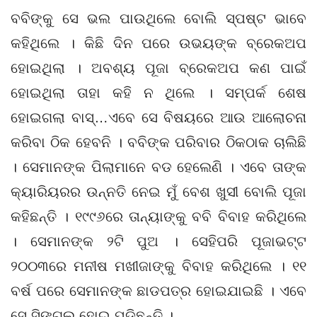
ବବିଙ୍କୁ ସେ ଭଲ ପାଉଥିଲେ ବୋଲି ସ୍ପଷ୍ଟ ଭାବେ
କହିଥିଲେ । କିଛି ଦିନ ପରେ ଉଭୟଙ୍କ ବ୍ରେକଅପ
ହୋଇଥିଲା । ଅବଶ୍ୟ ପୂଜା ବ୍ରେକଅପ କଣ ପାଇଁ
ହୋଇଥିଲା ତାହା କହି ନ ଥିଲେ । ସମ୍ପର୍କ ଶେଷ
ହୋଇଗଲା ବାସ୍‌…ଏବେ ସେ ବିଷୟରେ ଆଉ ଆଲୋଚନା
କରିବା ଠିକ ହେବନି । ବବିଙ୍କ ପରିବାର ଠିକଠାକ ଚାଲିଛି
। ସେମାନଙ୍କ ପିଲାମାନେ ବଡ ହେଲେଣି । ଏବେ ତାଙ୍କ
କ୍ୟାରିୟରର ଉନ୍ନତି ନେଇ ମୁଁ ବେଶ ଖୁସୀ ବୋଲି ପୂଜା
କହିଛନ୍ତି । ୧୯୯୬ରେ ତାନ୍ୟାଙ୍କୁ ବବି ବିବାହ କରିଥିଲେ
। ସେମାନଙ୍କ ୨ଟି ପୁଅ । ସେହିପରି ପୂଜାଭଟ୍ଟ
୨୦୦୩ରେ ମନୀଷ ମଖୀଜାଙ୍କୁ ବିବାହ କରିଥିଲେ । ୧୧
ବର୍ଷ ପରେ ସେମାନଙ୍କ ଛାଡପତ୍ର ହୋଇଯାଇଛି । ଏବେ
ସେ ସିଙ୍ଗଲ ହୋଇ ପଡିଛନ୍ତି ।