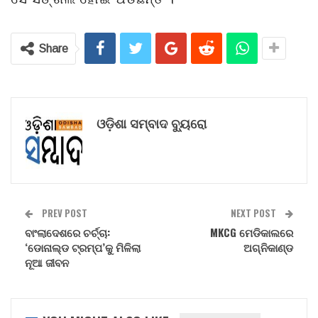
Share
ଓଡ଼ିଶା ସମ୍ବାଦ ବ୍ୟୁରୋ
PREV POST
NEXT POST
ବାଂଲାଦେଶରେ ଚର୍ଚ୍ଚା:
MKCG ମେଡିକାଲରେ
‘ଡୋନାଲ୍ଡ ଟ୍ରମ୍ପ’କୁ ମିଳିଲା
ଅଗ୍ନିକାଣ୍ଡ
ନୂଆ ଜୀବନ