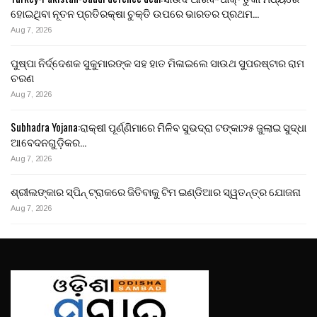
ହୋଇଥିବା ନୂତନ ପ୍ରତିରକ୍ଷା ଚୁକ୍ତି ଉପରେ ଭାରତର ପ୍ରଥମ…
Aug 7, 2026
ପୁଷ୍ପା ନିର୍ଦ୍ଦେଶକ ସୁକୁମାରଙ୍କ ସହ ହାତ ମିଳାଇଲେ ସାଉଥ ସୁପରଷ୍ଟାର ରାମ
ଚରଣ
Aug 7, 2026
Subhadra Yojana:ରାକ୍ଷୀ ପୂର୍ଣ୍ଣିମାରେ ମିଳିବ ସୁଭଦ୍ରା ଟଙ୍କା;୨୫ ଜୁଲାଇ ସୁଦ୍ଧା
ଆବେଦନଗୁଡ଼ିକର…
Aug 7, 2026
ଶ୍ରୀଲଙ୍କାର ସ୍ପିନ୍ ଟ୍ରାକରେ ଜିତିବାକୁ ଟିମ ଇଣ୍ଡିଆର ସ୍ୱତନ୍ତ୍ର ଯୋଜନା
Aug 7, 2026