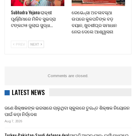
Subhadra Yojana:ରାକ୍ଷୀ
ରେଭେନ୍ସା ଅଚଳାବସ୍ଥା
ପୂର୍ଣ୍ଣିମାରେ ମିଳିବ ସୁଭଦ୍ରା
ଉପରେ କୁଳପତିଙ୍କ ବଡ଼
ଟଙ୍କା;୨୫ ଜୁଲାଇ ସୁଦ୍ଧା…
ବୟାନ, ଖୁବଶୀଘ୍ର ସମାଧାନ
ନେଇ ଦେଲେ ଆଶ୍ୱାସନା
PREV
NEXT
Comments are closed.
LATEST NEWS
ଜଣେ ଶିକ୍ଷକଙ୍କ ଭରସାରେ ଚାଲୁଥିବା ସ୍କୁଲରେ ତୁରନ୍ତ ଶିକ୍ଷକ ନିୟୋଜନ
ପାଇଁ କଡ଼ା ନିର୍ଦ୍ଦେଶ
Aug 7, 2026
Turkey-Pakistan-Saudi defence deal:ସାଉଦି ଆରବ-ପାକ୍- ତୁର୍କୀ ମଧ୍ୟରେ