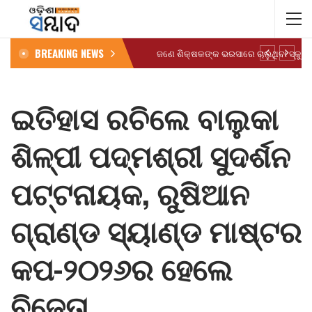
BREAKING NEWS
ଇତିହାସ ରଚିଲେ ବାଲୁକା
ଶିଳ୍ପୀ ପଦ୍ମଶ୍ରୀ ସୁଦର୍ଶନ
ପଟ୍ଟନାୟକ, ରୁଷିଆନ
ଗ୍ରାଣ୍ଡ ସ୍ୟାଣ୍ଡ ମାଷ୍ଟର
କପ-୨୦୨୬ର ହେଲେ
ବିଜେତା