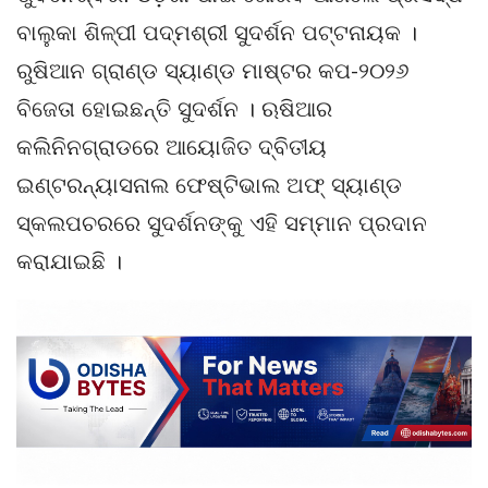
ବାଲୁକା ଶିଳ୍ପୀ ପଦ୍ମଶ୍ରୀ ସୁଦର୍ଶନ ପଟ୍ଟନାୟକ ।
ରୁଷିଆନ ଗ୍ରାଣ୍ଡ ସ୍ୟାଣ୍ଡ ମାଷ୍ଟର କପ-୨୦୨୬
ବିଜେତା ହୋଇଛନ୍ତି ସୁଦର୍ଶନ । ଋଷିଆର
କଲିନିନଗ୍ରାଡରେ ଆୟୋଜିତ ଦ୍ବିତୀୟ
ଇଣ୍ଟରନ୍ୟାସନାଲ ଫେଷ୍ଟିଭାଲ ଅଫ୍ ସ୍ୟାଣ୍ଡ
ସ୍କଲପଚରରେ ସୁଦର୍ଶନଙ୍କୁ ଏହି ସମ୍ମାନ ପ୍ରଦାନ
କରାଯାଇଛି ।