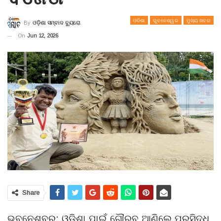
ଓଡିଶା
ଭୁବନେଶ୍ୱର
ମୁଖ୍ୟ ଖବର
By
ଓଡ଼ିଶା ସମ୍ବାଦ ବ୍ୟୁରୋ
On
Jun 12, 2026
Share
ଭୁବନେଶ୍ବର: ଓଡ଼ିଶା ପାଇଁ ଗୌରବ ଆଣିଲେ ପ୍ରସିଦ୍ଧ