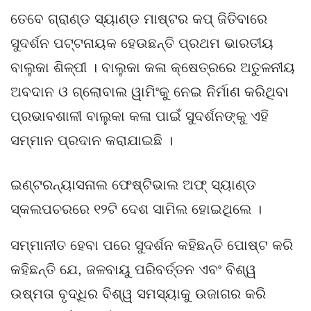
ତେବେ ଗ୍ରାଣ୍ଡ ସ୍ୟାଣ୍ଡ ମାଷ୍ଟର କପ୍ ଜିତିବାରେ
ସୁଦର୍ଶନ ପଟ୍ଟନାୟକ ହେଉଛନ୍ତି ପ୍ରଥମ ଭାରତୀୟ
ବାଲୁକା ଶିଳ୍ପୀ । ବାଲୁକା କଳା କ୍ଷେତ୍ରରେ ଅତୁଳନୀୟ
ଅବଦାନ ଓ ଗ୍ଲୋବାଲ ୱାମିଂକୁ ନେଇ ନିର୍ମାଣ କରିଥିବା
ପ୍ରଭାବଶାଳୀ ବାଲୁକା କଳା ପାଇଁ ସୁଦର୍ଶନଙ୍କୁ ଏହି
ସମ୍ମାନ ପ୍ରଦାନ କରାଯାଇଛି ।
ଇଣ୍ଟରନ୍ୟାସନାଲ ଫେଷ୍ଟିଭାଲ ଅଫ୍ ସ୍ୟାଣ୍ଡ
ସ୍କଲପଚରରେ ୧୨ଟି ଦେଶ ସାମିଲ ହୋଇଥିଲେ ।
ସମ୍ମାନୀତ ହେବା ପରେ ସୁଦର୍ଶନ କହିଛନ୍ତି ପୋଷ୍ଟ କରି
କହିଛନ୍ତି ଯେ, ଜଳବାୟୁ ପରିବର୍ତ୍ତନ ଏବଂ ବିଶ୍ୱ
ଉଷ୍ମତା ବୃଦ୍ଧିର ବିଶ୍ୱ ସମସ୍ୟାକୁ ଉଜାଗର କରି