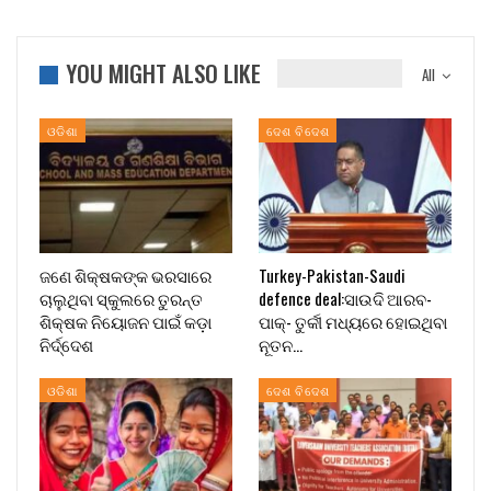
YOU MIGHT ALSO LIKE
All
ଓଡିଶା
ଦେଶ ବିଦେଶ
ଜଣେ ଶିକ୍ଷକଙ୍କ ଭରସାରେ
Turkey-Pakistan-Saudi
ଚାଲୁଥିବା ସ୍କୁଲରେ ତୁରନ୍ତ
defence deal:ସାଉଦି ଆରବ-
ଶିକ୍ଷକ ନିୟୋଜନ ପାଇଁ କଡ଼ା
ପାକ୍- ତୁର୍କୀ ମଧ୍ୟରେ ହୋଇଥିବା
ନିର୍ଦ୍ଦେଶ
ନୂତନ…
ଓଡିଶା
ଦେଶ ବିଦେଶ