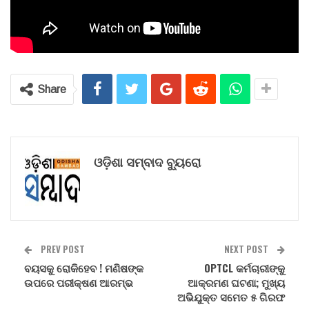
Share
ଓଡ଼ିଶା ସମ୍ବାଦ ବ୍ୟୁରୋ
PREV POST
NEXT POST
ବୟସକୁ ରୋକିହେବ ! ମଣିଷଙ୍କ
OPTCL କର୍ମଚାରୀଙ୍କୁ
ଉପରେ ପରୀକ୍ଷଣ ଆରମ୍ଭ
ଆକ୍ରମଣ ଘଟଣା; ମୁଖ୍ୟ
ଅଭିଯୁକ୍ତ ସମେତ ୫ ଗିରଫ