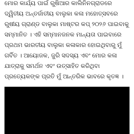
ମୋର କାର୍ଯ୍ୟ ପାଇଁ ରୁଷିଆର କାଲିନିନଗ୍ରାଡରେ
ଦ୍ୱିତୀୟ ଅନ୍ତର୍ଜାତୀୟ ବାଲୁକା କଳା ମହୋତ୍ସବରେ
ରୁଷୀୟ ଗ୍ରାଣ୍ଡ ବାଲୁକା ମାଷ୍ଟର କପ୍‌ ୨୦୨୬ ପାଇବାକୁ
ସମ୍ମାନିତ । ଏହି ସମ୍ମାନଜନକ ମାନ୍ୟତା ପାଇବାରେ
ପ୍ରଥମ ଭାରତୀୟ ବାଲୁକା କଳାକାର ହୋଇଥିବାରୁ ମୁଁ
ଗର୍ବିତ । ଆୟୋଜକ, ଜୁରି ସଦସ୍ୟ ଏବଂ ମୋର କଳା
ଯାତ୍ରାକୁ ସମର୍ଥନ ଏବଂ ଉତ୍ସାହିତ କରିଥିବା
ପ୍ରତ୍ୟେକଙ୍କ ପ୍ରତି ମୁଁ ଆନ୍ତରିକ ଭାବରେ କୃତଜ୍ଞ ।