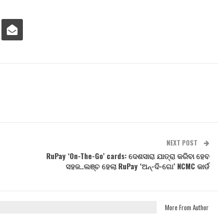
NEXT POST
RuPay ‘On-The-Go’ cards: ଦେଶସାରା ଯାତ୍ରା କରିବା ହେବ
ସହଜ..ଲଞ୍ଚ ହେଲା RuPay ‘ଅନ୍-ଦି-ଗୋ’ NCMC କାର୍ଡ
More From Author