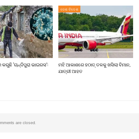
ଦେଶ ବିଦେଶ
ର କରୁଛି ‘ଚାନ୍ଦିପୁରା ଭାଇରସ’:
ମଝି ଆକାଶରେ ହଠାତ୍‌ ତଳକୁ ଖସିଲା ବିମାନ,
ଯାତ୍ରୀ ଆହତ
mments are closed.