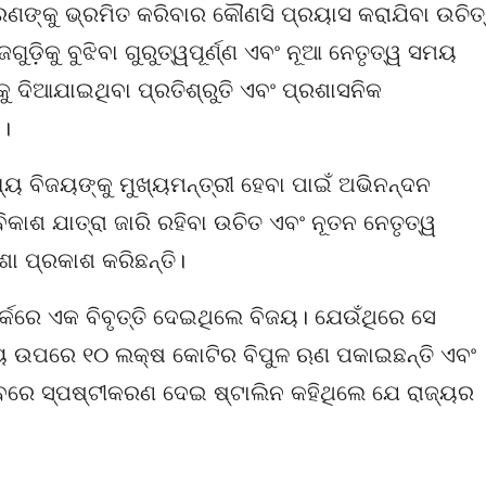
ାରଣଙ୍କୁ ଭ୍ରମିତ କରିବାର କୌଣସି ପ୍ରୟାସ କରାଯିବା ଉଚିତ୍
ଡ଼ିକୁ ବୁଝିବା ଗୁରୁତ୍ୱପୂର୍ଣ୍ଣ ଏବଂ ନୂଆ ନେତୃତ୍ୱ ସମୟ
ୁ ଦିଆଯାଇଥିବା ପ୍ରତିଶ୍ରୁତି ଏବଂ ପ୍ରଶାସନିକ
ବ।
ୟ ବିଜୟଙ୍କୁ ମୁଖ୍ୟମନ୍ତ୍ରୀ ହେବା ପାଇଁ ଅଭିନନ୍ଦନ
କାଶ ଯାତ୍ରା ଜାରି ରହିବା ଉଚିତ ଏବଂ ନୂତନ ନେତୃତ୍ୱ
ଶା ପ୍ରକାଶ କରିଛନ୍ତି।
୍କରେ ଏକ ବିବୃତ୍ତି ଦେଇଥିଲେ ବିଜୟ। ଯେଉଁଥିରେ ସେ
ାଜ୍ୟ ଉପରେ ୧୦ ଲକ୍ଷ କୋଟିର ବିପୁଳ ଋଣ ପକାଇଛନ୍ତି ଏବଂ
ରେ ସ୍ପଷ୍ଟୀକରଣ ଦେଇ ଷ୍ଟାଲିନ କହିଥିଲେ ଯେ ରାଜ୍ୟର