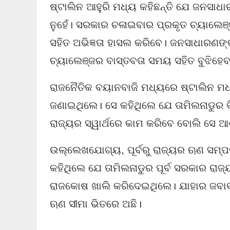
ଷ୍ଟାଲିନ ଆହୁରି ମଧ୍ୟ କହିଛନ୍ତି ଯେ ଜନସାଧ
ନୁହେଁ। ସରକାର ଚଳାଇବାର ପ୍ରକୃତ ଚ୍ୟାଲେଞ୍ଜଗୁ
ସହିତ ଅଭିଜ୍ଞତା ହାସଲ କରିବେ। ଜନସାଧାରଣଙ୍କ
ଚ୍ୟାଲେଞ୍ଜର ବାସ୍ତବତା ସମୟ ସହିତ ବୁଝିହେ
ରାଜନୈତିକ ବୟାନବାଜି ମଧ୍ୟରେ ଷ୍ଟାଲିନ ମଧ୍
ଜଣାଇଥିଲେ। ସେ କହିଥିଲେ ଯେ ତାମିଲନାଡୁର ବି
ରାଜ୍ୟର ସ୍ୱାର୍ଥରେ କାମ କରିବେ ବୋଲି ସେ ଆ
ଉଲ୍ଲେଖଯୋଗ୍ୟ, ପୂର୍ବରୁ ରାଜ୍ୟର ଋଣ ସମ୍ପର
କହିଥିଲେ ଯେ ତାମିଲନାଡୁର ପୂର୍ବ ସରକାର ର
ରାଜକୋଷ ଖାଲି କରିଦେଇଥିଲେ। ଯାହାର ଜବାବ
ଋଣ ସୀମା ଭିତରେ ଅଛି।