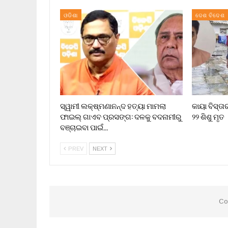
ଓଡିଶା
ଦେଶ ବିଦେଶ
ସ୍ୱାମୀ ଲକ୍ଷ୍ମଣାନନ୍ଦ ହତ୍ୟା ମାମଲା
କାୟା ବିସ୍ତା
ଫାଇଲ୍ ଗାଏବ ପ୍ରସଙ୍ଗ: ଦଳକୁ ବଦନାମୀରୁ
୨୨ ଶିଶୁ ମୃତ
ବଞ୍ଚାଇବା ପାଇଁ…
PREV
NEXT
Co