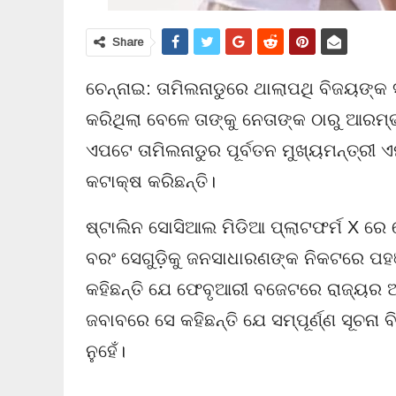
Share
ଚେନ୍ନାଇ: ତାମିଲନାଡୁରେ ଥାଲାପଥି ବିଜୟଙ
କରିଥିଲା ବେଳେ ତାଙ୍କୁ ନେତାଙ୍କ ଠାରୁ ଆରମ୍ଭ
ଏପଟେ ତାମିଲନାଡୁର ପୂର୍ବତନ ମୁଖ୍ୟମନ୍ତ୍ରୀ 
କଟାକ୍ଷ କରିଛନ୍ତି।
ଷ୍ଟାଲିନ ସୋସିଆଲ ମିଡିଆ ପ୍ଲାଟଫର୍ମ X ରେ 
ବରଂ ସେଗୁଡ଼ିକୁ ଜନସାଧାରଣଙ୍କ ନିକଟରେ ପହ
କହିଛନ୍ତି ଯେ ଫେବୃଆରୀ ବଜେଟରେ ରାଜ୍ୟର ଆର
ଜବାବରେ ସେ କହିଛନ୍ତି ଯେ ସମ୍ପୂର୍ଣ୍ଣ ସୂଚନା 
ନୁହେଁ।