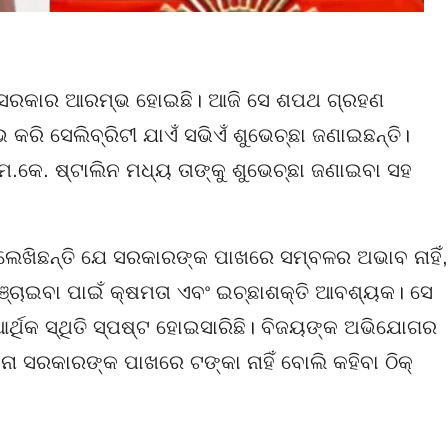
୍କ ସରକାର ଆରମ୍ଭ ହୋଇଛି। ଆଜି ସେ ଶପଥ ଗ୍ରହଣ
 କରି ସେଲିବ୍ରିଟୀ ଯାଏଁ ସଭିଏଁ ଶୁଭେଚ୍ଛା ଜଣାଇଛନ୍ତି।
ଏମ.କେ. ଷ୍ଟାଲିନ ମଧ୍ୟ ତାଙ୍କୁ ଶୁଭେଚ୍ଛା ଜଣାଇବା ସହ
ଲେଖିଛନ୍ତି ଯେ ସରକାରଙ୍କ ପାଖରେ ସମ୍ବଳର ଅଭାବ ନାହିଁ,
ଞ୍ଚାଇବା ପାଇଁ କ୍ଷମତା ଏବଂ ଇଚ୍ଛାଶକ୍ତି ଆବଶ୍ୟକ। ସେ
୍ଥିକ ସ୍ଥିତି ସ୍ପଷ୍ଟ ହୋଇସାରିଛି। ବିଜୟଙ୍କ ଅଭିଯୋଗର
ବିନା ସରକାରଙ୍କ ପାଖରେ ଟଙ୍କା ନାହିଁ ବୋଲି କହିବା ଠିକ୍