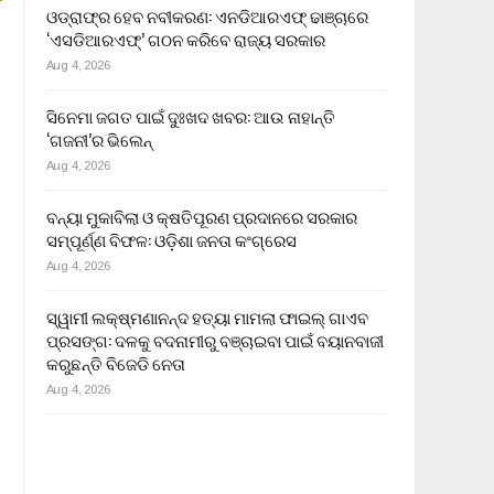
ଓଡ୍ରାଫ୍‌ର ହେବ ନବୀକରଣ: ଏନଡିଆରଏଫ୍ ଢାଞ୍ଚାରେ
‘ଏସଡିଆରଏଫ୍’ ଗଠନ କରିବେ ରାଜ୍ୟ ସରକାର
Aug 4, 2026
ସିନେମା ଜଗତ ପାଇଁ ଦୁଃଖଦ ଖବର: ଆଉ ନାହାନ୍ତି
‘ଗଜନୀ’ର ଭିଲେନ୍
Aug 4, 2026
ବନ୍ୟା ମୁକାବିଲା ଓ କ୍ଷତିପୂରଣ ପ୍ରଦାନରେ ସରକାର
ସମ୍ପୂର୍ଣ୍ଣ ବିଫଳ: ଓଡ଼ିଶା ଜନତା କଂଗ୍ରେସ
Aug 4, 2026
ସ୍ୱାମୀ ଲକ୍ଷ୍ମଣାନନ୍ଦ ହତ୍ୟା ମାମଲା ଫାଇଲ୍ ଗାଏବ
ପ୍ରସଙ୍ଗ: ଦଳକୁ ବଦନାମୀରୁ ବଞ୍ଚାଇବା ପାଇଁ ବୟାନବାଜୀ
କରୁଛନ୍ତି ବିଜେଡି ନେତା
Aug 4, 2026