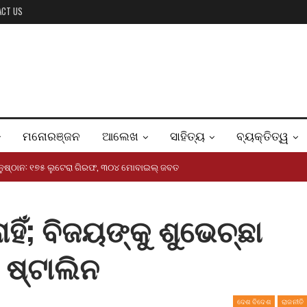
ACT US
ମନୋରଞ୍ଜନ
ଆଲେଖ
ସାହିତ୍ୟ
ବ୍ୟକ୍ତିତ୍ୱ
ୟାନୁଷ୍ଠାନ: ୧୭୫ ଲୁଟେରା ଗିରଫ, ୩୦୪ ମୋବାଇଲ୍ ଜବତ
ହିଁ; ବିଜୟଙ୍କୁ ଶୁଭେଚ୍ଛା
ଷ୍ଟାଲିନ
ଦେଶ ବିଦେଶ
ରାଜନୀତି