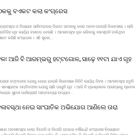
ୈଠକକୁ ବଏକଟ କଲା କଂଗ୍ରେସ
ବ୍ୟବସ୍ଥା ଓ ବିଧାୟକ ସାନିଟାଇଜର୍ ପିଇବା ଘଟଣାକୁ ନେଇ ଅଚଳ ହୋଇଛି ବିଧାନସଭା । ଚାଲି
 ପ୍ରତିଦିନ ଗୃହ କାର୍ଯ୍ୟ ବରବାଦ ହେଉଛି । ଅଚଳାବସ୍ଥା ଦୂର କରିବାକୁ ବାଚସ୍ପତି ଡାକିଥିବା
କଟ କରିଛି କଂଗ୍ରେସ । ଏହି ସୂଚନା…
ଳ: ଆଜି ବି ଆରମ୍ଭରୁ ହଟ୍ଟଗୋଳ, ସାଢ଼େ ୧୧ଟା ଯାଏ ଗୃହ
ରୋଧୀ ହଟ୍ଟଗୋଳ ଯୋଗୁ ଧୋଇ ଯାଇଛି ବିଧାନସଭା ତିନିଟି କାର୍ଯ୍ୟ ଦିବସ । ଅଚଳାବସ୍ଥା ହଟୁନି
 ସଦସ୍ୟଙ୍କ ତମ୍ବିତଫାନ ଯୋଗୁ ଚାଲି ପାରୁନି ଗୃହ । ଆଜି ବି ପ୍ରଶ୍ନକାଳ ଆରମ୍ଭରୁ ପ୍ରବଳ
ିଧାୟକ ସୁବାସ ପାଣିଗ୍ରାହୀ ଆତ୍ମହତ୍ୟା ଉଦ୍ୟମ…
ଳାବସ୍ଥା ନେଇ ସାଂଘାତିକ ଅଭିଯୋଗ ଆଣିଲେ ତାରା
ାରେ ଅଚଳାବସ୍ଥା ନେଇ ବିଜେଡି ଓ ବିଜେପି ଉପରେ ବର୍ଷିଛନ୍ତି କଂଗ୍ରେସ ବିଧାୟକତ