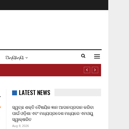
ଅନ୍ୟାନ୍ୟ
LATEST NEWS
ସ୍ୱଚ୍ଛ ଶକ୍ତି ବୈଷୟିକ ଜ୍ଞାନ ଆଦାନପ୍ରଦାନ କରିବା
ପାଇଁ ଓଡ଼ିଶା ଏବଂ ମଧ୍ୟପ୍ରଦେଶ ମଧ୍ୟରେ ଏମଓୟୁ
ସ୍ୱାକ୍ଷରିତ
Aug 8, 2026