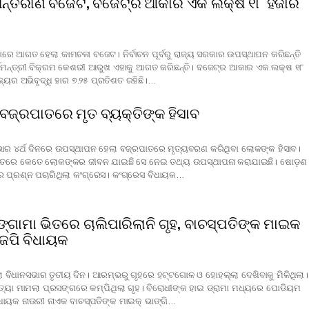
ନ୍ତରୀଣ ବଜେଟ, ବଜେଟ୍‌ର ଆକାର ଏକ ଲକ୍ଷ ୧୮ ହଜାର
ରେ ଆଗତ ହେଲା କାମଚଳା ବଜେଟ। ନିର୍ବାଚନ ପୂର୍ବରୁ ରାଜ୍ୟ ସରକାର ଉପସ୍ଥାପନ କରିଛନ୍ତି
ଥମନ୍ତ୍ରୀ ବିକ୍ରମ କେଶରୀ ଆରୁଖ ଏହାକୁ ଆଗତ କରିଛନ୍ତି। ବଜେଟ୍‌ର ଆକାର ଏକ ଲକ୍ଷ ୧୮
ଜ୍ୟର ଅଭିବୃଦ୍ଧି ହାର ୭.୨୫ ପ୍ରତିଶତ ରହିଛି।…
ବଜ୍ରପାତରେ ମୃତ ବ୍ୟକ୍ତିଙ୍କ ହିସାବ
ଭାର ୪ର୍ଥ ଦିନରେ ଉପସ୍ଥାପନ ହେଲା ବଜ୍ରପାତରେ ମୃତ୍ୟବରଣ କରିଥିବା ଲୋକଙ୍କ ହିସାବ।
ପାତରେ କେତେ ଲୋକଙ୍କର ଜୀବନ ଯାଇଛି ସେ ନେଇ ତଥ୍ୟ ଉପସ୍ଥାପନା କରାଯାଇଛି। ଷୋଡ଼ଶ
ରେ ପ୍ରଶ୍ନ ପଚାରିଥିଲା କଂଗ୍ରେସ। କଂଗ୍ରେସ ବିଧାୟକ…
୍ଗାମା ଭିତରେ ଚାଲିପାରିଲାନି ଗୃହ, ବାଚସ୍ପତିଙ୍କ ମାଇକ
ଜେପି ବିଧାୟକ
ବିଧାନସଭାର ତୃତୀୟ ଦିନ। ଆରମ୍ଭରୁ ଗୃହରେ ହଟ୍ଟଗୋଳ ଓ ହୋହଲ୍ଲା ଦେଖିବାକୁ ମିଳିଥିଲା।
ତ୍ୟା ମାମଲା ପ୍ରସଙ୍ଗରେ କମ୍ପିଥିଲା ଗୃହ। ବିରୋଧୀଙ୍କ ହାଇ ଡ୍ରାମା ମଧ୍ୟରେ ପୋଡିୟମ
ଧାୟକ ନାଉରୀ ନାଏକ ବାଚସ୍ପତିଙ୍କ ମାଇକ୍‌ ଭାଙ୍ଗି…