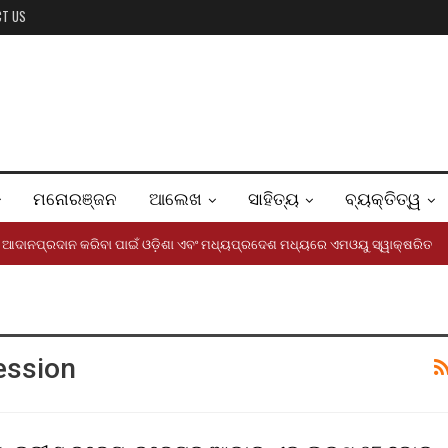
CT US
ମନୋରଞ୍ଜନ
ଆଲେଖ
ସାହିତ୍ୟ
ବ୍ୟକ୍ତିତ୍ୱ
ଞାନ ଆଦାନପ୍ରଦାନ କରିବା ପାଇଁ ଓଡ଼ିଶା ଏବଂ ମଧ୍ୟପ୍ରଦେଶ ମଧ୍ୟରେ ଏମଓୟୁ ସ୍ୱାକ୍ଷରିତ
ession