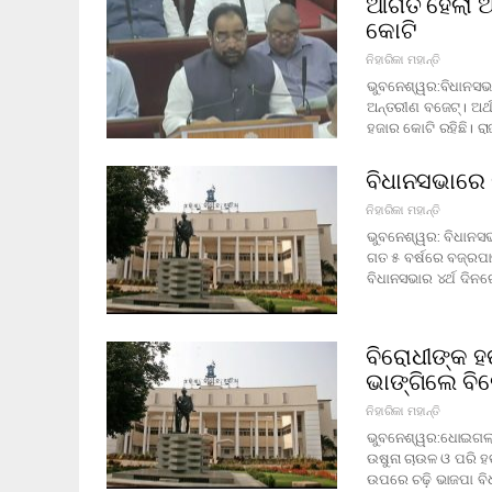
ଆଗତ ହେଲା ଅ
କୋଟି
ନିହାରିକା ମହାନ୍ତି
ଭୁବନେଶ୍ୱର:ବିଧାନସଭା
ଅନ୍ତରୀଣ ବଜେଟ୍। ଅର୍
ହଜାର କୋଟି ରହିଛି। ରା
ବିଧାନସଭାରେ 
ନିହାରିକା ମହାନ୍ତି
ଭୁବନେଶ୍ୱର: ବିଧାନସ
ଗତ ୫ ବର୍ଷରେ ବଜ୍ର
ବିଧାନସଭାର ୪ର୍ଥ ଦିନ
ବିରୋଧୀଙ୍କ ହଙ
ଭାଙ୍ଗିଲେ ବି
ନିହାରିକା ମହାନ୍ତି
ଭୁବନେଶ୍ୱର:ଧୋଇଗଲା 
ଉଷୁନା ଚାଉଳ ଓ ପରି ହ
ଉପରେ ଚଢ଼ି ଭାଜପା ବି