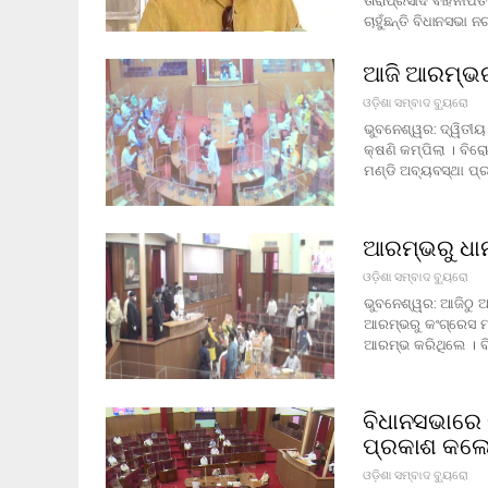
ତାରାପ୍ରସାଦ ବାହିନୀପତି
ଚାହୁଁଛନ୍ତି ବିଧାନସଭା
ଆଜି ଆରମ୍ଭରୁ 
ଓଡ଼ିଶା ସମ୍ବାଦ ବ୍ୟୁରୋ
ଭୁବନେଶ୍ୱର: ଦ୍ୱିତୀୟ
କ୍ଷଣି କମ୍ପିଲା । ବିର
ମଣ୍ଡି ଅବ୍ୟବସ୍ଥା ପ
ଆରମ୍ଭରୁ ଧାନ 
ଓଡ଼ିଶା ସମ୍ବାଦ ବ୍ୟୁରୋ
ଭୁବନେଶ୍ୱର: ଆଜିଠୁ ଆ
ଆରମ୍ଭରୁ କଂଗ୍ରେସ ମଣ
ଆରମ୍ଭ କରିଥିଲେ । ବି
ବିଧାନସଭାରେ 
ପ୍ରକାଶ କଲେ
ଓଡ଼ିଶା ସମ୍ବାଦ ବ୍ୟୁରୋ