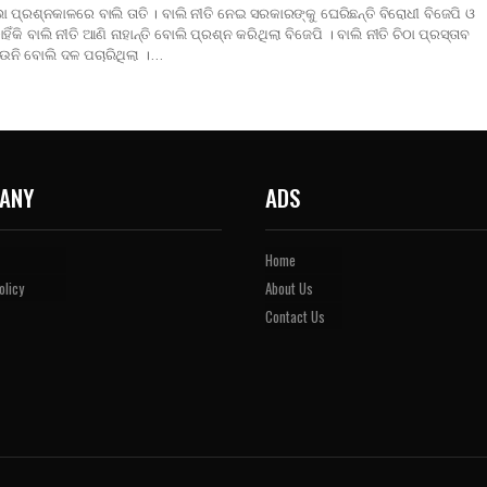
 ପ୍ରଶ୍ନକାଳରେ ବାଲି ତାତି । ବାଲି ନୀତି ନେଇ ସରକାରଙ୍କୁ ଘେରିଛନ୍ତି ବିରୋଧୀ ବିଜେପି ଓ
ଁକି ବାଲି ନୀତି ଆଣି ନାହାନ୍ତି ବୋଲି ପ୍ରଶ୍ନ କରିଥିଲା ବିଜେପି । ବାଲି ନୀତି ଚିଠା ପ୍ରସ୍ତାବ
 ହେଉନି ବୋଲି ଦଳ ପଚାରିଥିଲା ।…
ANY
ADS
Home
olicy
About Us
Contact Us