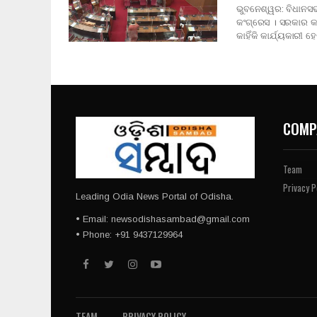
ଭୁବନେଶ୍ୱର: ବିଧାନସଭା
କଂଗ୍ରେସ । ସରକାର କାହି
କାହିଁକି କାର୍ଯ୍ୟକାରୀ
COMP
Team
Privacy P
Leading Odia News Portal of Odisha.
• Email: newsodishasambad@gmail.com
• Phone: +91 9437129964
TEAM
PRIVACY POLICY