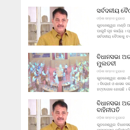
ସର୍ବଦଳୀୟ ବ
ଓଡ଼ିଶା ସମ୍ବାଦ ବ୍ୟୁରୋ
ଭୁବନେଶ୍ୱର: ମଣ୍ଡି ଅ
ପାରୁନି ଗୃହ କାର୍ଯ୍ୟ ।
ସର୍ବଦଳୀୟ ବୈଠକକୁ ବଏ
ବିଧାନସଭା ଅଚ
ମୁଲତବୀ
ଓଡ଼ିଶା ସମ୍ବାଦ ବ୍ୟୁରୋ
ଭୁବନେଶ୍ୱର: ଶାସକ-ବି
। ବିରୋଧୀ ଓ ଶାସକ ଦଳ
ହଟ୍ଟଗୋଳ ହୋଇଛି । ବ
ବିଧାନସଭା ଅଚ
ବାହିନୀପତି
ଓଡ଼ିଶା ସମ୍ବାଦ ବ୍ୟୁରୋ
ଭୁବନେଶ୍ୱର: ବିଧାନସଭ