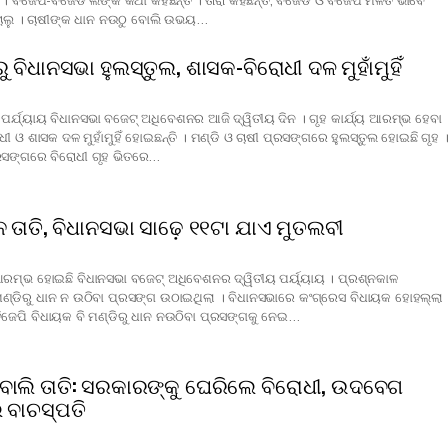
 । ବିଜେପି-ବିଜେଡି ଲିଙ୍କ କଥା କହିଛନ୍ତି । ତାରା କହିଛନ୍ତି, ବିଜେଡି ଓ ବିଜେପି ମିଳିତ ଭାବେ
 ନଚାଲୁ । ଚାଷୀଙ୍କ ଧାନ ନଉଠୁ ବୋଲି ଉଭୟ…
ବିଧାନସଭା ହୁଲସ୍ତୁଲ, ଶାସକ-ବିରୋଧୀ ଦଳ ମୁହାଁମୁହିଁ
 ପର୍ଯ୍ୟାୟ ବିଧାନସଭା ବଜେଟ୍ ଅଧିବେଶନର ଆଜି ଦ୍ୱିତୀୟ ଦିନ । ଗୃହ କାର୍ଯ୍ୟ ଆରମ୍ଭ ହେବା
ୋଧୀ ଓ ଶାସକ ଦଳ ମୁହାଁମୁହିଁ ହୋଇଛନ୍ତି । ମଣ୍ଡି ଓ ଚାଷୀ ପ୍ରସଙ୍ଗରେ ହୁଲସ୍ତୁଲ ହୋଇଛି ଗୃହ 
୍ରସଙ୍ଗରେ ବିରୋଧୀ ଗୃହ ଭିତରେ…
ତାତି, ବିଧାନସଭା ସାଢ଼େ ୧୧ଟା ଯାଏ ମୁତଲବୀ
ରମ୍ଭ ହୋଇଛି ବିଧାନସଭା ବଜେଟ୍ ଅଧିବେଶନର ଦ୍ୱିତୀୟ ପର୍ୟ୍ୟାୟ । ପ୍ରଶ୍ନକାଳ
୍ଡିରୁ ଧାନ ନ ଉଠିବା ପ୍ରସଙ୍ଗ ଉଠାଇଥିଲା । ବିଧାନସଭାରେ କଂଗ୍ରେସ ବିଧାୟକ ହୋହଲ୍ଲା
ଜେପି ବିଧାୟକ ବି ମଣ୍ଡିରୁ ଧାନ ନଉଠିବା ପ୍ରସଙ୍ଗକୁ ନେଇ…
ବାଲି ତାତି: ସରକାରଙ୍କୁ ଘେରିଲେ ବିରୋଧୀ, ଉଦବେଗ
 ବାଚସ୍ପତି