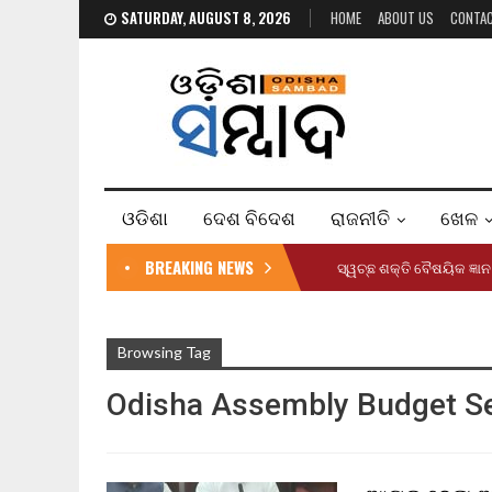
SATURDAY, AUGUST 8, 2026
HOME
ABOUT US
CONTA
ଓଡିଶା
ଦେଶ ବିଦେଶ
ରାଜନୀତି
ଖେଳ
BREAKING NEWS
ସ୍ୱଚ୍ଛ ଶକ୍ତି ବୈଷୟିକ ଜ୍
Browsing Tag
Odisha Assembly Budget S