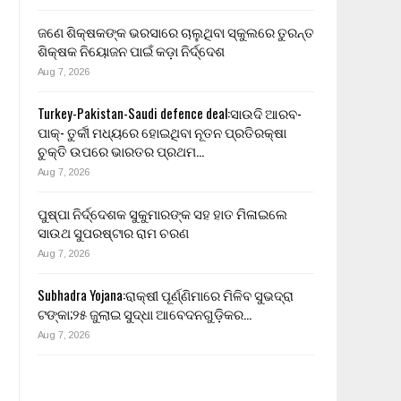
ଜଣେ ଶିକ୍ଷକଙ୍କ ଭରସାରେ ଚାଲୁଥିବା ସ୍କୁଲରେ ତୁରନ୍ତ
ଶିକ୍ଷକ ନିୟୋଜନ ପାଇଁ କଡ଼ା ନିର୍ଦ୍ଦେଶ
Aug 7, 2026
Turkey-Pakistan-Saudi defence deal:ସାଉଦି ଆରବ-
ପାକ୍- ତୁର୍କୀ ମଧ୍ୟରେ ହୋଇଥିବା ନୂତନ ପ୍ରତିରକ୍ଷା
ଚୁକ୍ତି ଉପରେ ଭାରତର ପ୍ରଥମ…
Aug 7, 2026
ପୁଷ୍ପା ନିର୍ଦ୍ଦେଶକ ସୁକୁମାରଙ୍କ ସହ ହାତ ମିଳାଇଲେ
ସାଉଥ ସୁପରଷ୍ଟାର ରାମ ଚରଣ
Aug 7, 2026
Subhadra Yojana:ରାକ୍ଷୀ ପୂର୍ଣ୍ଣିମାରେ ମିଳିବ ସୁଭଦ୍ରା
ଟଙ୍କା;୨୫ ଜୁଲାଇ ସୁଦ୍ଧା ଆବେଦନଗୁଡ଼ିକର…
Aug 7, 2026