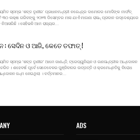
ମିତ ସ୍ତମ୍ଭ ‘ଶବ୍ଦ ତୂଣୀର’ ପ୍ରଧାନମନ୍ତ୍ରୀ ନରେନ୍ଦ୍ର ଦାମୋଦର ମୋଦିଙ୍କ ମାର୍ଫତ୍‍
 ୩୦ ଲକ୍ଷ ଗରିବଙ୍କୁ ୨୦୨୩ ଡିସେମ୍ବର ମାସ ଯାଏଁ ମାଗଣା ରାସନ୍‍ ପ୍ରଦାନ ଉଦ୍ଦେଶ୍ୟରେ
ତି ନିଆସରିଛି । ସେହିଭଳି ଆମ ରାଜ୍ୟର…
: ସେଦିନ ଓ ଆଜି, କେତେ ତଫାତ୍‍ !
ମିତ ସ୍ତମ୍ଭ 'ଶବ୍ଦ ତୂଣୀର' ଆମେ ଜାଣନ୍ତି, ଟ୍ରେଡ୍‌ୟୁନିୟନ ଓ ଗଣତାନ୍ତ୍ରୀକ ଆନ୍ଦୋଳନ
ିରାଚରିତ । ଶହେବର୍ଷ ପୂର୍ବେ ସେତେବେଳର ପୁଞ୍ଜିବାଦର ଉତ୍ପତ୍ତି ଓ କ୍ରମୋନ୍ନତିକୁ ବିରୋଧ
ଆନ୍ଦୋଳନ ଜନ୍ମ ନେଇଥିଲା । ବର୍ତ୍ତମାନର…
ANY
ADS