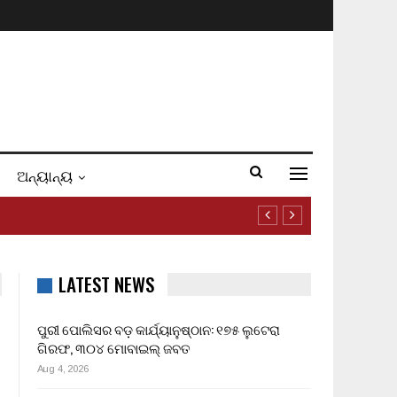
ଅନ୍ୟାନ୍ୟ
LATEST NEWS
ପୁରୀ ପୋଲିସର ବଡ଼ କାର୍ଯ୍ୟାନୁଷ୍ଠାନ: ୧୭୫ ଲୁଟେରା
ଗିରଫ, ୩୦୪ ମୋବାଇଲ୍ ଜବତ
Aug 4, 2026