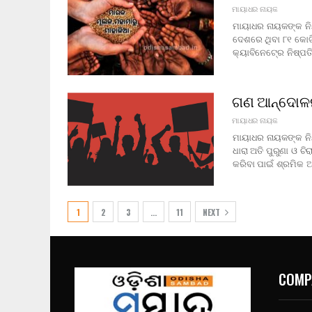
ମାୟାଧର ନାୟକ
ମାୟାଧର ନାୟକଙ୍କ ନିୟ
ଦେଶରେ ଥିବା ୮୧ କୋଟି
କ୍ୟାବିନେଟ୍‍ରେ ନିଷ୍ପ
ଗଣ ଆନ୍ଦୋଳନ 
ମାୟାଧର ନାୟକ
ମାୟାଧର ନାୟକଙ୍କ ନିୟ
ଧାରା ଅତି ପୁରୁଣା ଓ ଚ
କରିବା ପାଇଁ ଶ୍ରମିକ 
1
2
3
…
11
NEXT
COMP