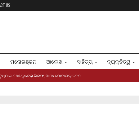
ACT US
ମନୋରଞ୍ଜନ
ଆଲେଖ
ସାହିତ୍ୟ
ବ୍ୟକ୍ତିତ୍ୱ
ୟାନୁଷ୍ଠାନ: ୧୭୫ ଲୁଟେରା ଗିରଫ, ୩୦୪ ମୋବାଇଲ୍ ଜବତ