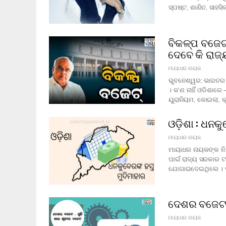
ସ୍ପଷ୍ଟ, ଶାଣିତ, ସାହ
ବିକଳ୍ପ ବଜେଟ୍
ଦେବେ କି ରାଜ
ମାୟାଧର ନାୟକ
ଭୁବନେଶ୍ୱର: ଭାରତର ଧନ
। କ’ଣ ନାହିଁ ଓଡିଶାରେ
ୟୁରାନିୟମ, କୋଇଲା, କ୍
ଓଡ଼ିଶା : ଧନକ
ମାୟାଧର ନାୟକ
ମାୟାଧର ନାୟକଙ୍କ ନିୟ
ପାଇଁ ରାଜ୍ୟ ସରକାର 
ଯୋଗାଇଦେଇଥିଲେ । ଦୀର
ଦେଶର ବଜେଟ 
ମାୟାଧର ନାୟକ