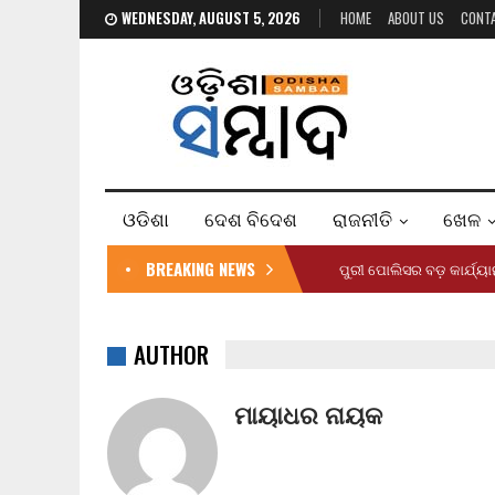
WEDNESDAY, AUGUST 5, 2026
HOME
ABOUT US
CONT
ଓଡିଶା
ଦେଶ ବିଦେଶ
ରାଜନୀତି
ଖେଳ
BREAKING NEWS
ପୁରୀ ପୋଲିସର ବଡ଼ କାର୍ଯ୍
AUTHOR
ମାୟାଧର ନାୟକ