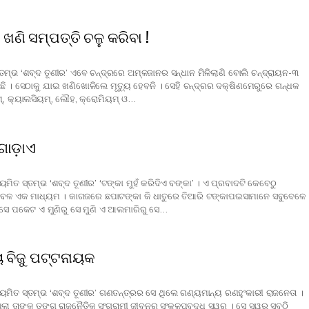
 ଖଣି ସମ୍ପତ୍ତି ଚଳୁ କରିବା !
ମ୍ଭ ‘ଶବ୍ଦ ତୂଣୀର’ ଏବେ ଚନ୍ଦ୍ରରେ ଅମ୍ଳଜାନର ସନ୍ଧାନ ମିଳିଲାଣି ବୋଲି ଚନ୍ଦ୍ରାୟନ-୩
ଛି । ସେଠାକୁ ଯାଇ ଖଣିଖୋଳିଲେ ମୃତ୍ୟୁ ହେବନି । ସେହି ଚନ୍ଦ୍ରର ଦକ୍ଷିଣମେରୁରେ ଗନ୍ଧକ
, କ୍ୟାଲସିୟମ୍‍, ଲୌହ, କ୍ରୋମିୟମ୍‍ ଓ…
ୋଡ଼ାଏ
ିତ ସ୍ତମ୍ଭ ‘ଶବ୍ଦ ତୂଣୀର’ ‘ଟଙ୍କା ମୁହଁ କରିଦିଏ ବଙ୍କା’ । ଏ ପ୍ରବାଦଟି କେବେଠୁ
କେବଳ ଏକ ମାଧ୍ୟମ । କାଗଜରେ ଛପାଟଙ୍କା କି ଧାତୁରେ ତିଆରି ଟଙ୍କାପଇସାମାନେ ସବୁବେଳେ
ୁ ସେ ପକେଟ ଏ ମୁଣିରୁ ସେ ମୁଣି ଏ ଆଲମାରିରୁ ସେ…
 ବିଜୁ ପଟ୍ଟନାୟକ
ମିତ ସ୍ତମ୍ଭ ‘ଶବ୍ଦ ତୂଣୀର’ ଗଣତନ୍ତ୍ରର ସେ ଥିଲେ ଗଣ୍ୟମାନ୍ୟ ରଣହୁଂକାରୀ ରାଜନେତା ।
 ତାଙ୍କ ତୁଙ୍ଗ ରାଜନୈତିକ ସଂଗ୍ରାମୀ ଜୀବନର ସଂକଳ୍ପବଦ୍ଧ ସ୍ୱର । ସେ ସ୍ୱର ସବୁଠି