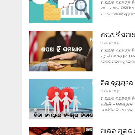
ମାୟାଧର ନାୟକଙ୍କ ନିୟ
୧୫.... ମଶାଲ ଲିଭିଯିବା
ଘାଏଲ ହୋଇଛି ସ୍ୱପ୍ନ
ଶପଥ ହିଁ ସମା
ମାୟାଧର ନାୟକ
ମାୟାଧର ନାୟକଙ୍କ ନି
ପୃଥିବୀ ଆବଶ୍ୟକ । ଭୋ
ସେଭଳି ପରମାଣୁ ବୋମା 
ବିନା ବ୍ୟୟରେ 
ମାୟାଧର ନାୟକ
ମାୟାଧର ନାୟକଙ୍କ ନି
ଚାହାଁନ୍ତି – ରୋଗମୁକ୍ତ
ଯେଉଁଦିନ ବିନାଶ ହେବ –
ମାରକ ମୂଲକ :