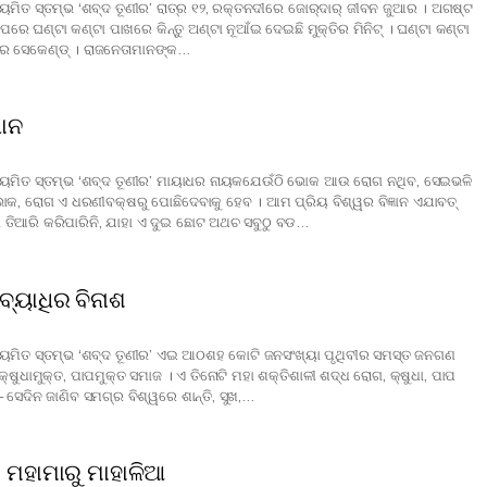
ମିତ ସ୍ତମ୍ଭ ‘ଶବ୍ଦ ତୂଣୀର’ ରାତ୍ର ୧୨, ରକ୍ତନଦୀରେ ଜୋର୍‍ଦାର୍‍ ଜୀବନ ଜୁଆର । ଅଗଷ୍ଟ
 ପରେ ଘଣ୍ଟା କଣ୍ଟା ପାଖରେ କିନ୍ତୁ ଅଣ୍ଟା ନୂଆଁଇ ଦେଇଛି ମୁକ୍ତିର ମିନିଟ୍ । ଘଣ୍ଟା କଣ୍ଟା
ର ସେକେଣ୍ଡ୍ । ରାଜନେତାମାନଙ୍କ…
ଧାନ
ୟମିତ ସ୍ତମ୍ଭ ‘ଶବ୍ଦ ତୂଣୀର’ ମାୟାଧର ନାୟକଯେଉଁଠି ଭୋକ ଆଉ ରୋଗ ନଥିବ, ସେଇଭଳି
କ, ରୋଗ ଏ ଧରଣୀବକ୍ଷରୁ ପୋଛିଦେବାକୁ ହେବ । ଆମ ପ୍ରିୟ ବିଶ୍ୱର ବିଜ୍ଞାନ ଏଯାବତ୍‍
ତିଆରି କରିପାରିନି, ଯାହା ଏ ଦୁଇ ଛୋଟ ଅଥଚ ସବୁଠୁ ବଡ…
ବ୍ୟାଧିର ବିନାଶ
ୟମିତ ସ୍ତମ୍ଭ ‘ଶବ୍ଦ ତୂଣୀର’ ଏଇ ଆଠଶହ କୋଟି ଜନସଂଖ୍ୟା ପୃଥିବୀର ସମସ୍ତ ଜନଗଣ
, କ୍ଷୁଧାମୁକ୍ତ, ପାପମୁକ୍ତ ସମାଜ । ଏ ତିନୋଟି ମହା ଶକ୍ତିଶାଳୀ ଶଦ୍ଧ ରୋଗ, କ୍ଷୁଧା, ପାପ
 ସେଦିନ ଜାଣିବ ସମଗ୍ର ବିଶ୍ୱରେ ଶାନ୍ତି, ସୁଖ,…
 ମହାମାରୁ ମାହାଳିଆ