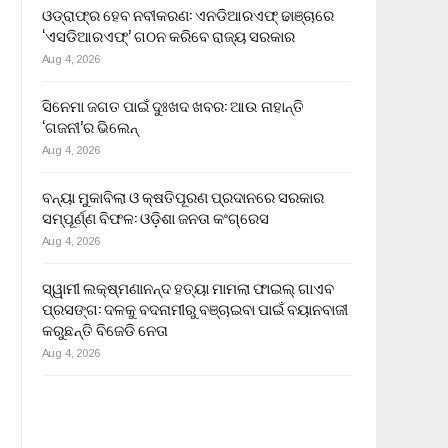
ଓଡ୍ରାଫ୍‌ର ହେବ ନବୀକରଣ: ଏନଡିଆରଏଫ୍ ଢାଞ୍ଚାରେ
‘ଏସଡିଆରଏଫ୍’ ଗଠନ କରିବେ ରାଜ୍ୟ ସରକାର
Aug 4, 2026
ସିନେମା ଜଗତ ପାଇଁ ଦୁଃଖଦ ଖବର: ଆଉ ନାହାନ୍ତି
‘ଗଜନୀ’ର ଭିଲେନ୍
Aug 4, 2026
ବନ୍ୟା ମୁକାବିଲା ଓ କ୍ଷତିପୂରଣ ପ୍ରଦାନରେ ସରକାର
ସମ୍ପୂର୍ଣ୍ଣ ବିଫଳ: ଓଡ଼ିଶା ଜନତା କଂଗ୍ରେସ
Aug 4, 2026
ସ୍ୱାମୀ ଲକ୍ଷ୍ମଣାନନ୍ଦ ହତ୍ୟା ମାମଲା ଫାଇଲ୍ ଗାଏବ
ପ୍ରସଙ୍ଗ: ଦଳକୁ ବଦନାମୀରୁ ବଞ୍ଚାଇବା ପାଇଁ ବୟାନବାଜୀ
କରୁଛନ୍ତି ବିଜେଡି ନେତା
Aug 4, 2026