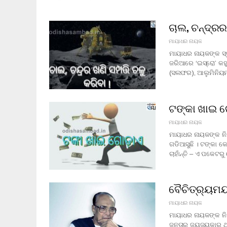
ଚାଲ, ଚନ୍ଦ୍ରର
ମାୟାଧର ନାୟକ
ମାୟାଧର ନାୟକଙ୍କ ସ୍ତ
ଜରିଆରେ ‘ଇସ୍ରୋ’ କହୁ
(ସଲଫର), ଆଲୁମିନିୟମ୍‍
ଟଙ୍କା ଖାଇ ଗ
ମାୟାଧର ନାୟକ
ମାୟାଧର ନାୟକଙ୍କ ନିୟମ
ଗଡିଆସୁଛି । ଟଙ୍କା 
ଚାହାଁନ୍ତି – ଏ ପକେଟର
ବୈଚିତ୍ର୍ୟମୟ
ମାୟାଧର ନାୟକ
ମାୟାଧର ନାୟକଙ୍କ ନିୟ
ଜନତାର ଜୟଜୟକାର ଥିଲା