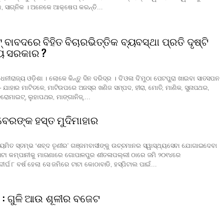
ସିକ, ସାଗ୍ନିକ । ଅନେକେ ଆକ୍ଷେପ କରନ୍ତି…
‍ ବାବଦରେ ବିହିତ ବିଚାରଭିତ୍ତିକ ବ୍ୟବସ୍ଥା ପ୍ରତି ଦୃଷ୍ଟି
୍ୟ ସରକାର ?
ୀରାଜ୍ୟ ଓଡ଼ିଶା । ଲୋକେ କିନ୍ତୁ ଦିନ ଦରିଦ୍ର । ଦି’ଓଳା ଦି’ମୁଠା ପେଟପୁରା ଖାଇବା ସାତସପନ
 – ଯାହାର ମାଟିତଳେ, ମାଟିଉପରେ ଅଜସ୍ର ଖଣିଜ ସମ୍ପଦ, ହୀରା, ମୋତି, ମାଣିକ, ସୁନାପଥର,
ରୋମାଇଟ୍‍, ଲୁହାପଥର, ମାଙ୍ଗାନିଜ୍‍,…
ୁବେରଙ୍କ ହସ୍ତ ମୁଦିମାହାର
ମିତ ସ୍ତମ୍ଭ ‘ଶବ୍ଦ ତୂଣୀର’ ଗଞ୍ଜମବାସୀଙ୍କୁ ଉଚ୍ଚମାନର ସ୍ୱାସ୍ଥ୍ୟସେବା ଯୋଗାଇଦେବା
ଟାଟା କମ୍ପାନୀକୁ ମାଗଣାରେ ଗୋପାଳପୁର ଶୀତଳାପଲ୍ଲୀ ଠାରେ ଜମି ୨୦୧୪ରେ
୍ଘ ୮ ବର୍ଷ ହେଲା ସେ ଜମିରେ ଟାଟା କୋଠାବାଡି, ହସ୍‍ପିଟାଲ ପାଇଁ…
: ଗୁଳି ଆଉ ଶୂଳୀର ବଜେଟ