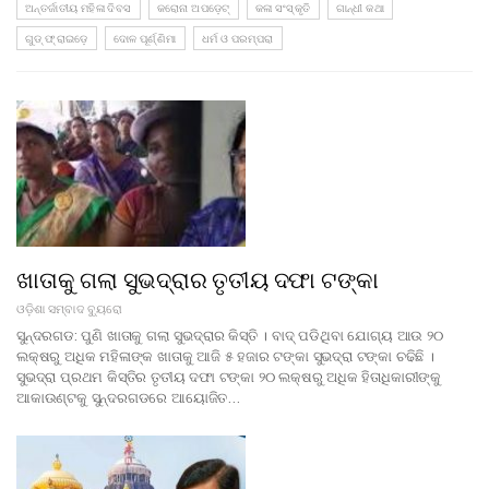
ଅନ୍ତର୍ଜାତୀୟ ମହିଳା ଦିବସ
କରୋନା ଅପଡ଼େଟ୍‌
କଳା ସଂସ୍କୃତି
ଗାନ୍ଧୀ କଥା
ଗୁଡ୍ ଫ୍ରାଇଡ଼େ
ଦୋଳ ପୂର୍ଣ୍ଣିମା
ଧର୍ମ ଓ ପରମ୍ପରା
ଖାତାକୁ ଗଲା ସୁଭଦ୍ରାର ତୃତୀୟ ଦଫା ଟଙ୍କା
ଓଡ଼ିଶା ସମ୍ବାଦ ବ୍ୟୁରୋ
ସୁନ୍ଦରଗଡ: ପୁଣି ଖାତାକୁ ଗଲା ସୁଭଦ୍ରାର କିସ୍ତି । ବାଦ୍ ପଡିଥିବା ଯୋଗ୍ୟ ଆଉ ୨୦
ଲକ୍ଷରୁ ଅଧିକ ମହିଳାଙ୍କ ଖାତାକୁ ଆଜି ୫ ହଜାର ଟଙ୍କା ସୁଭଦ୍ରା ଟଙ୍କା ଚଢିଛି ।
ସୁଭଦ୍ରା ପ୍ରଥମ କିସ୍ତିର ତୃତୀୟ ଦଫା ଟଙ୍କା ୨୦ ଲକ୍ଷରୁ ଅଧିକ ହିତାଧିକାରୀଙ୍କୁ
ଆକାଉଣ୍ଟକୁ ସୁନ୍ଦରଗଡରେ ଆୟୋଜିତ…