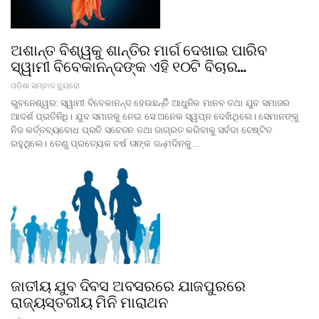
ଅଶାନ୍ତ ବିଶ୍ୱକୁ ଶାନ୍ତିର ମାର୍ଗ ଦେଖାଇ ପାରିବ
ସ୍ୱାମୀ ବିବେକାନନ୍ଦଙ୍କ ଏହି ୧୦ଟି ବିଚାର…
ଓଡ଼ିଶା ସମ୍ବାଦ ବ୍ୟୁରୋ
ଭୁବନେଶ୍ୱର: ସ୍ୱାମୀ ବିବେକାନନ୍ଦ ହେଉଛନ୍ତିି ଆଧୁନିକ ମାନବ ତଥା ଯୁବ ସମାଜର
ଆଦର୍ଶ ପ୍ରତିନିଧି। ଯୁବ ସମାଜକୁ ନେଇ ସେ ଅନେକ ସ୍ୱପ୍ନ ଦେଖିଥିଲେ। ସେମାନଙ୍କୁ
ନିଜ କର୍ତ୍ତବ୍ୟବୋଧ ପ୍ରତି ସଚେତନ ତଥା ଜାଗ୍ରତ କରିବାକୁ ସର୍ବଦା ଚେଷ୍ଟିତ
ରହୁଥିଲେ। ତେଣୁ ପ୍ରତ୍ୟେକ ବର୍ଷ ତାଙ୍କ ଜନ୍ମଦିନକୁ…
ଜାତୀୟ ଯୁବ ଦିବସ ଅବସରରେ ଯାଜପୁରରେ
ରାଜ୍ୟସ୍ତରୀୟ ମିନି ମାରାଥନ