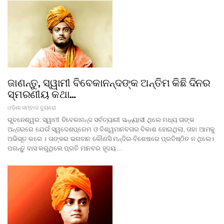
ଜାଣନ୍ତୁ, ସ୍ୱାମୀ ବିବେକାନନ୍ଦଙ୍କ ଅନ୍ତିମ କିଛି ଦିନର
ସ୍ମରଣୀୟ କଥା…
ଓଡ଼ିଶା ସମ୍ବାଦ ବ୍ୟୁରୋ
ଭୁବନେଶ୍ୱର: ସ୍ୱାମୀ ବିବେକାନନ୍ଦ ସର୍ବତ୍ୟାଗୀ ସନ୍ନ୍ୟାସୀ ଥିଲେ ମଧ୍ୟ ତାଙ୍କ
ଅନ୍ତରରେ ଯେଉଁ ସ୍ୱଦେଶପ୍ରେମ ଓ ବିଶ୍ୱମାନବତାର ବିକାଶ ହୋଇଥିଲା, ତାହା ଆମକୁ
ଅଭିଭୂତ କରେ । ତାଙ୍କର ଭଗବାନ କୌଣସି ମନ୍ଦିର-ବିଶେଷରେ ପ୍ରତିଷ୍ଠିତ ନ ଥିଲେ।
ପରନ୍ତୁ ବାସ କରୁଥିଲେ ପ୍ରତି ମାନବର ହୃଦୟ…