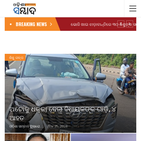
BREAKING NEWS
ଶିଶୁ ଗଳ୍ପ
ଅଟୋକୁ ଧକ୍କା ଦେଲା ବିଧାୟକଙ୍କ ଗାଡି଼, ୪
ଆହତ
ଓଡ଼ିଶା ସମ୍ବାଦ ବ୍ୟୁରୋ
Nov 25, 2024