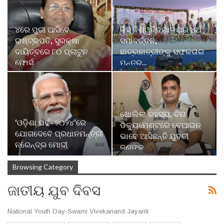
୪ରେ ପୁରୀ ଆସିବେ
କିସ୍‍ ବିଶ୍ୱବିଦ୍ୟାଳୟର ୪ର୍ଥ
ରାଷ୍ଟ୍ରପତି, ସୁରକ୍ଷା
ସମାବର୍ତ୍ତନ,
ଦାୟିତ୍ବରେ ୮୦ ପ୍ଲାଟୁନ
ଛାତ୍ରଛାତ୍ରୀଙ୍କୁ ସଫଳତାର
ଫୋର୍ସ
ମନ୍ତ୍ର…
ଖୋଲିଲା ରହସ୍ୟ, ବିନା
‘ଓଡ଼ିଶା ପର୍ବ- ୨୦୨୪’ରେ
ଡକ୍ୟୁମେଣ୍ଟରେ ବେଆଇନ
ଯୋଗଦେବେ ପ୍ରଧାନମନ୍ତ୍ରୀ
ଭାବେ ଆସିଛନ୍ତି ଯୁବତୀ
ନରେନ୍ଦ୍ର ମୋଦୀ
ଜଣଙ୍କ
Browsing Category
ଜାତୀୟ ଯୁବ ଦିବସ
National Youth Day-Swami Vivekanand Jayanti