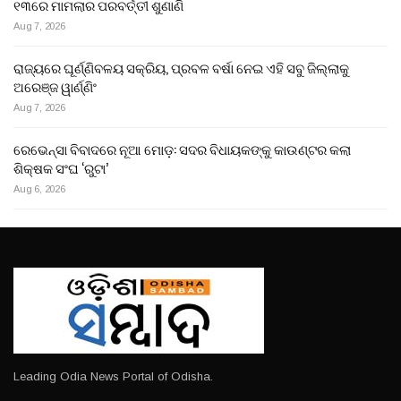
୧୩ରେ ମାମଲାର ପରବର୍ତ୍ତୀ ଶୁଣାଣି
Aug 7, 2026
ରାଜ୍ୟରେ ଘୂର୍ଣ୍ଣିବଳୟ ସକ୍ରିୟ, ପ୍ରବଳ ବର୍ଷା ନେଇ ଏହି ସବୁ ଜିଲ୍ଲାକୁ
ଅରେଞ୍ଜ ୱାର୍ଣ୍ଣିଂ
Aug 7, 2026
ରେଭେନ୍ସା ବିବାଦରେ ନୂଆ ମୋଡ଼: ସଦର ବିଧାୟକଙ୍କୁ କାଉଣ୍ଟର କଲା
ଶିକ୍ଷକ ସଂଘ ‘ରୁଟା’
Aug 6, 2026
Leading Odia News Portal of Odisha.