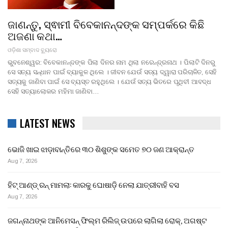
ଜାଣନ୍ତୁ, ସ୍ଵାମୀ ବିବେକାନନ୍ଦଙ୍କ ସମ୍ପର୍କରେ କିଛି
ଅଜଣା କଥା…
ଓଡ଼ିଶା ସମ୍ବାଦ ବ୍ୟୁରୋ
ଭୁବନେଶ୍ୱର: ବିବେକାନନ୍ଦଙ୍କ ପିଲା ଦିନର ନାମ ଥିଲା ନରେନ୍ଦ୍ରନାଥ । ପିଲାଟି ଦିନରୁ
ସେ ସତ୍ୟ ସନ୍ଧାନ ପାଇଁ ବ୍ୟାକୁଳ ଥିଲେ । ଜୀବନ ଯେଉଁ ସତ୍ୟ ଦ୍ୱାରା ପରିଚାଳିତ, ସେହି
ସତ୍ୟକୁ ଜାଣିବା ପାଇଁ ସେ ବ୍ୟସ୍ତ ରହୁଥିଲେ । ଯେଉଁ ସତ୍ୟ ଭିତରେ ପୃଥିବୀ ଆବଦ୍ଧ
ସେହି ସତ୍ୟାଲୋକର ମହିମା ଜାଣିବା…
LATEST NEWS
ଭୋଜି ଖାଇ ଝାଡ଼ାବାନ୍ତିରେ ୩୦ ଶିଶୁଙ୍କ ସମେତ ୭୦ ଜଣ ଆକ୍ରାନ୍ତ
Aug 7, 2026
ହିଟ୍ ଆଣ୍ଡ୍ ରନ୍ ମାମଲା: କାରକୁ ଘୋଷାଡ଼ି ନେଲା ଯାତ୍ରୀବାହି ବସ
Aug 7, 2026
ଜଗନ୍ନାଥଙ୍କ ଆନିମେସନ୍ ଫିଲ୍ମ ରିଲିଜ୍ ଉପରେ ଲାଗିଲା ରୋକ୍, ଅଗଷ୍ଟ