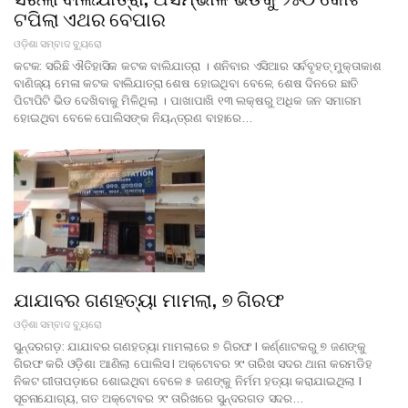
ଟପିଲା ଏଥର ବେପାର
ଓଡ଼ିଶା ସମ୍ବାଦ ବ୍ୟୁରୋ
କଟକ: ସରିଛି ଐତିହାସିକ କଟକ ବାଲିଯାତ୍ରା । ଶନିବାର ଏସିଆର ସର୍ବବୃହତ୍‌ ମୁକ୍ତାକାଶ
ବାଣିଜ୍ୟ ମେଳା କଟକ ବାଲିଯାତ୍ରା ଶେଷ ହୋଇଥିବା ବେଳେ, ଶେଷ ଦିନରେ ଛାତି
ପିଟାପିଟି ଭିଡ ଦେଖିବାକୁ ମିଳିଥିଲା । ପାଖାପାଖି ୧୩ ଲକ୍ଷରୁ ଅଧିକ ଜନ ସମାଗମ
ହୋଇଥିବା ବେଳେ ପୋଲିସଙ୍କ ନିୟନ୍ତ୍ରଣ ବାହାରେ…
ଯାଯାବର ଗଣହତ୍ୟା ମାମଲା, ୭ ଗିରଫ
ଓଡ଼ିଶା ସମ୍ବାଦ ବ୍ୟୁରୋ
ସୁନ୍ଦରଗଡ଼: ଯାଯାବର ଗଣହତ୍ୟା ମାମଲାରେ ୭ ଗିରଫ l କର୍ଣ୍ଣାଟକରୁ ୭ ଜଣଙ୍କୁ
ଗିରଫ କରି ଓଡ଼ିଶା ଆଣିଲା ପୋଲିସ l ଅକ୍ଟୋବର ୨୯ ତାରିଖ ସଦର ଥାନା କରମଡିହ
ନିକଟ ଗୀତାପଡ଼ାରେ ଶୋଇଥିବା ବେଳେ ୫ ଜଣଙ୍କୁ ନିର୍ମମ ହତ୍ୟା କରାଯାଇଥିଲା l
ସୂଚନାଯୋଗ୍ୟ, ଗତ ଅକ୍ଟୋବର ୨୯ ତାରିଖରେ ସୁନ୍ଦରଗଡ ସଦର…