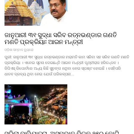
ଜାନୁଆରୀ ୩୧ ସୁଦ୍ଧା ସରିବ ରତ୍ନଭଣ୍ଡାର ଗଣତି
ମଣତି ପ୍ରକ୍ରିୟା: ଆଇନ ମନ୍ତ୍ରୀ
ଓଡ଼ିଶା ସମ୍ବାଦ ବ୍ୟୁରୋ
ପୁରୀ: ଜାନୁଆରୀ ୩୧ ସୁଦ୍ଧା ରତ୍ନଭଣ୍ଡାର ମରାମତି କାମ ସରିବା ସହ ସରିବ ଗଣତି ମଣତି
ପ୍ରକ୍ରିୟା । ଏନେଇ ସୂଚନା ଦେଇଛନ୍ତି ଆଇନ ମନ୍ତ୍ରୀ ପୃଥ୍ବୀରାଜ ହରିଚନ୍ଦନ ।
ଜିପିଏସ୍ ରିପୋର୍ଟରେ ଅନ୍ୟ କିଛି ସୁଡ଼ଙ୍ଗ ନଥିବା ନେଇ ସ୍ପଷ୍ଟ ହୋଇଛି । ସେହିପରି
ଧାତବ ଦ୍ରବ୍ୟ ଥିବା ନେଇ ଯେଉଁ ପରିକଳ୍ପନା…
ସରିଲା ବାଲିଯାତ୍ରା, ଅସମ୍ଭାଳ ଭିଡକୁ ୨୫୦ କୋଟି