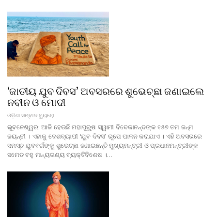
‘ଜାତୀୟ ଯୁବ ଦିବସ’ ଅବସରରେ ଶୁଭେଚ୍ଛା ଜଣାଇଲେ
ନବୀନ ଓ ମୋଦୀ
ଓଡ଼ିଶା ସମ୍ବାଦ ବ୍ୟୁରୋ
ଭୁବନେଶ୍ୱର: ଆଜି ହେଉଛି ମହାପୁରୁଷ ସ୍ୱାମୀ ବିବେକାନନ୍ଦଙ୍କ ୧୫୭ ତମ ଜନ୍ମ
ଜୟନ୍ତୀ । ଏହାକୁ ଦେଶବ୍ୟାପୀ ‘ଯୁବ ଦିବସ’ ରୂପେ ପାଳନ କରାଯାଏ । ଏହି ଅବସରରେ
ସମସ୍ତ ଯୁବବର୍ଗଙ୍କୁ ଶୁଭେଚ୍ଛା ଜଣାଇଛନ୍ତି ମୁଖ୍ୟମନ୍ତ୍ରୀ ଓ ପ୍ରଧାନମନ୍ତ୍ରୀଙ୍କ
ସମେତ ବହୁ ମାନ୍ୟଗଣ୍ୟ ବ୍ୟକ୍ତିବିଶେଷ ।…