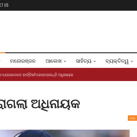
CT US
ମନୋରଞ୍ଜନ
ଆଲେଖ
ସାହିତ୍ୟ
ବ୍ୟକ୍ତିତ୍ୱ
େ ଯୋଗଦେବେ ହାର୍ଦ୍ଦିକ! ହୋଇପାରନ୍ତି ଅଧିନାୟକ
ରାଗଲା ଅଧିନାୟକ
ଖେଳ