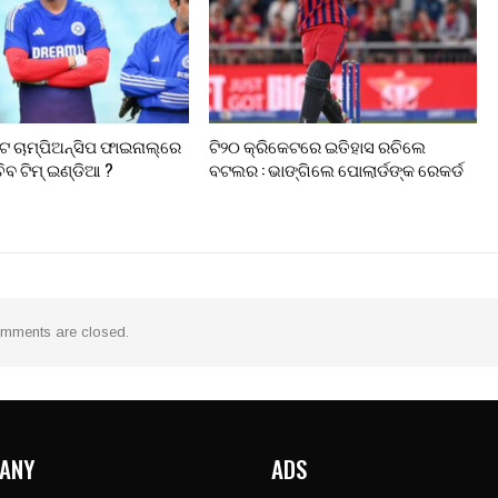
୍ଟ ଚାମ୍ପିଅନ୍‌ସିପ ଫାଇନାଲ୍‌ରେ
ଟି୨୦ କ୍ରିକେଟରେ ଇତିହାସ ରଚିଲେ
ିବ ଟିମ୍ ଇଣ୍ଡିଆ ?
ବଟଲର : ଭାଙ୍ଗିଲେ ପୋଲାର୍ଡଙ୍କ ରେକର୍ଡ
mments are closed.
ANY
ADS