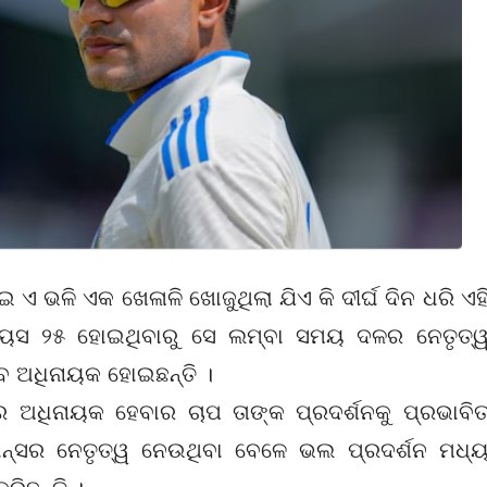
ଇ ଏ ଭଳି ଏକ ଖେଳାଳି ଖୋଜୁଥିଲା ଯିଏ କି ଦୀର୍ଘ ଦିନ ଧରି ଏହ
କ ବୟସ ୨୫ ହୋଇଥିବାରୁ ସେ ଲମ୍ବା ସମୟ ଦଳର ନେତୃତ୍
ୁବ ଅଧିନାୟକ ହୋଇଛନ୍ତି ।
ଧିନାୟକ ହେବାର ଚାପ ତାଙ୍କ ପ୍ରଦର୍ଶନକୁ ପ୍ରଭାବି
ନ୍ସର ନେତୃତ୍ୱ ନେଉଥିବା ବେଳେ ଭଲ ପ୍ରଦର୍ଶନ ମଧ୍