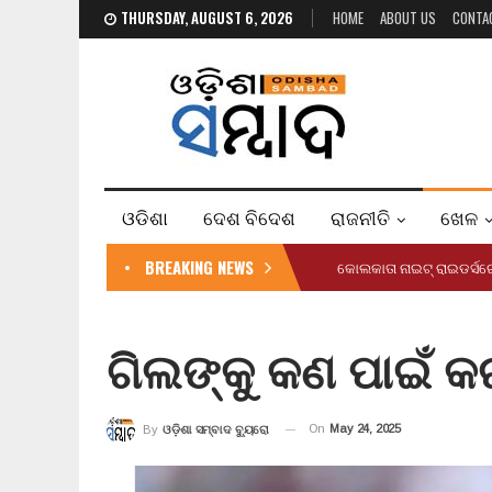
THURSDAY, AUGUST 6, 2026
HOME
ABOUT US
CONTA
ଓଡିଶା
ଦେଶ ବିଦେଶ
ରାଜନୀତି
ଖେଳ
BREAKING NEWS
କୋଲକାତା ନାଇଟ୍ ରାଇଡର୍ସର
ଗିଲଙ୍କୁ କଣ ପାଇଁ କ
On
May 24, 2025
By
ଓଡ଼ିଶା ସମ୍ବାଦ ବ୍ୟୁରୋ