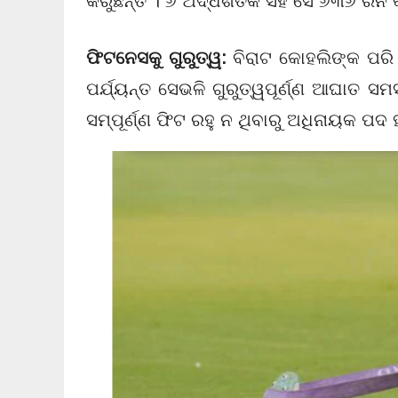
କରୁଛନ୍ତି । ୬ ଅର୍ଦ୍ଧଶତକ ସହ ସେ ୬୩୬ ରନ କ
ଫିଟନେସକୁ ଗୁରୁତ୍ୱ:
ବିରାଟ କୋହଲିଙ୍କ ପରି 
ପର୍ଯ୍ୟନ୍ତ ସେଭଳି ଗୁରୁତ୍ୱପୂର୍ଣ୍ଣ ଆଘାତ ସମସ
ସମ୍ପୂର୍ଣ୍ଣ ଫିଟ ରହୁ ନ ଥିବାରୁ ଅଧିନାୟକ ପଦ 