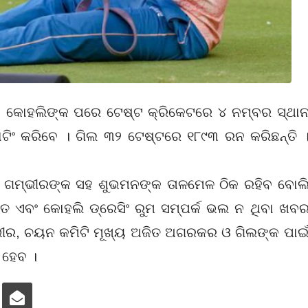
ଟ କୋହଲିଙ୍କ ପରେ ଟେଷ୍ଟ କ୍ରିକେଟରେ ୪ ନମ୍ବର ସ୍ଥା
ାଟିଂ କରିବେ । ଗିଲ ୩୨ ଟେଷ୍ଟରେ ୧୮୯୩ ରନ କରିଛନ୍ତି 
ମ୍ଭୀରଙ୍କ ସହ ଶୁଭମନଙ୍କ ତାଳମେଳ ଠିକ ରହିବ ବୋଲ
ହିତ ଏବଂ କୋହଲି ଡ୍ରେସିଂ ରୁମ ସମ୍ପର୍କ ଭଲ ନ ଥିବା ଖବ
ଭୀର, ଚୟନ କମିଟି ମୂଖ୍ୟ ଅଜିତ ଅଗରକର ଓ ଗିଲଙ୍କ ପାଇ
 ହେବ ।