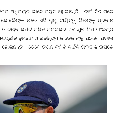
ିମର ଅଧିନାୟକ ଭାବେ ଚୟନ ହୋଇଛନ୍ତି । ଦୀର୍ଘ ଦିନ ପର
 କୋହଲିଙ୍କ ପରେ ଏହି ଗୁରୁ ଦାୟିତ୍ୱ ଗିଲଙ୍କୁ ପ୍ରଦା
 ଓ ଚୟନ କମିଟି ଅଜିତ ଅଗରକର ଏକ ଯୁବ ଟିମ ଇଂଲଣ୍
 ଯଶପ୍ରୀତ ବୁମରାହ ଓ ରବୀନ୍ଦ୍ର ଜାଡେଜାଙ୍କୁ ପଛରେ ପକା
କ ହୋଇଛନ୍ତି । ତେବେ ଚୟନ କମିଟି କାହିଁକି ଗିଲଙ୍କ ଉପର