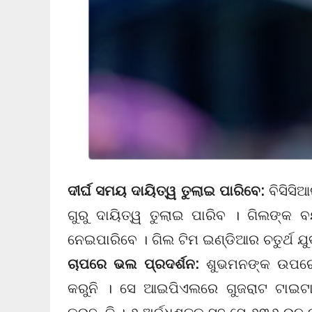
ଦୀର୍ଘ ସମୟ ଦାୟିତ୍ୱ ତୁଲାଇ ପାରିବେ:
ବିସିସିଆ
ଗୁରୁ ଦାୟିତ୍ୱ ତୁଲାଇ ପାରିବ । ଗିଲଙ୍
ନେଇପାରିବେ । ଗିଲ ଟିମ ଇଣ୍ଡିଆର ଚତୁର୍ଥ ଯ
ଚାପରେ ଭଲ ପ୍ରଦର୍ଶନ:
ଶୁଭମନଙ୍କ ଉପରେ ଅ
କରୁନି । ସେ ଆଇପିଏଲରେ ଗୁଜରାଟ ଟାଇଟା