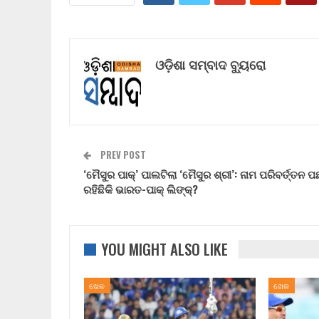
ଓଡ଼ିଶା ସମ୍ବାଦ ବ୍ୟୁରୋ
PREV POST
‘ମୈସୁର ପାକ୍’ ପାଲଟିଲା ‘ମୈସୁର ଶ୍ରୀ’: ନାମ ପରିବର୍ତ୍ତନ 
ରହିଛିକି ଭାରତ-ପାକ୍ ଲିଙ୍କ୍?
YOU MIGHT ALSO LIKE
ଖେଳ
ଖେଳ