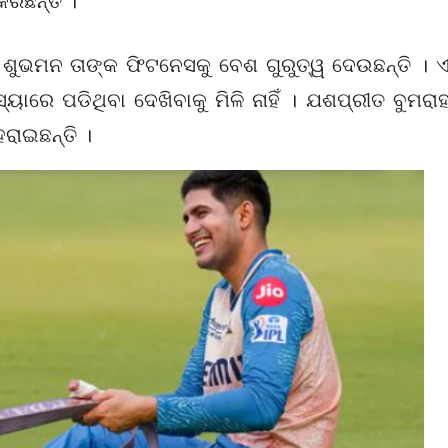
ରିଛନ୍ତି ।
ଶୁଭମନ ତାଙ୍କ ଫିଟନେସକୁ ବେଶ ଗୁରୁତ୍ୱ ଦେଉଛନ୍ତି । 
୍ୟାରେ ପଡିଥିବା ଦେଖିବାକୁ ମିଳି ନାହିଁ । ଯଶପ୍ରୀତ ବୁମରା
ହରାଇଛନ୍ତି ।