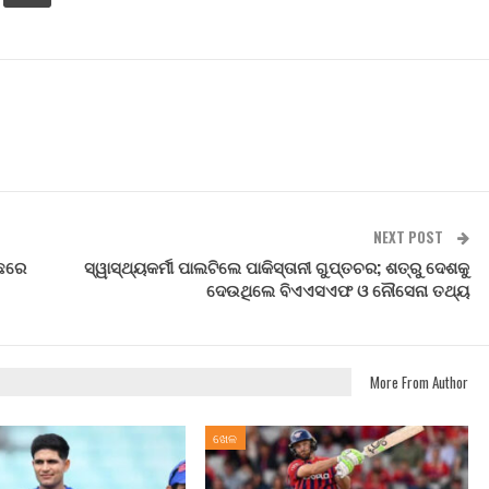
NEXT POST
ପଛରେ
ସ୍ୱାସ୍ଥ୍ୟକର୍ମୀ ପାଲଟିଲେ ପାକିସ୍ତାନୀ ଗୁପ୍ତଚର; ଶତ୍ରୁ ଦେଶକୁ
ଦେଉଥିଲେ ବିଏଏସଏଫ ଓ ନୌସେନା ତଥ୍ୟ
More From Author
ଖେଳ