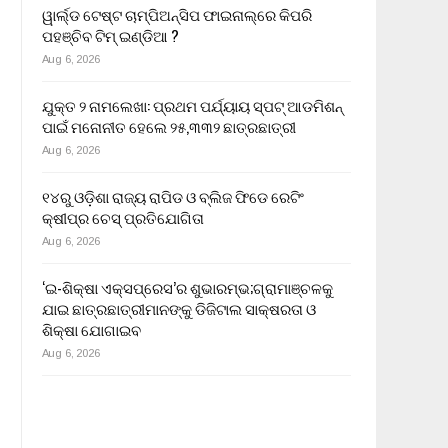
ୱାର୍ଲ୍ଡ ଟେଷ୍ଟ ଚାମ୍ପିଅନ୍‌ସିପ ଫାଇନାଲ୍‌ରେ କିପରି
ପହଞ୍ଚିବ ଟିମ୍ ଇଣ୍ଡିଆ ?
Aug 6, 2026
ଯୁକ୍ତ ୨ ନାମଲେଖା: ପ୍ରଥମ ପର୍ଯ୍ୟାୟ ସ୍ପଟ୍ ଆଡମିଶନ୍
ପାଇଁ ମନୋନୀତ ହେଲେ ୨୫,୩୩୨ ଛାତ୍ରଛାତ୍ରୀ
Aug 6, 2026
୧୪ରୁ ଓଡ଼ିଶା ରାଜ୍ୟ ରାପିଡ ଓ ବ୍ଲିଜ ଫିଡେ ରେଟିଂ
କ୍ଷୀପ୍ର ଚେସ୍ ପ୍ରତିଯୋଗିତା
Aug 6, 2026
‘ଇ-ଶିକ୍ଷା ଏକ୍ସପ୍ରେସ’ର ଶୁଭାରମ୍ଭ;ଗ୍ରାମାଞ୍ଚଳକୁ
ଯାଇ ଛାତ୍ରଛାତ୍ରୀମାନଙ୍କୁ ଡିଜିଟାଲ ସାକ୍ଷରତା ଓ
ଶିକ୍ଷା ଯୋଗାଇବ
Aug 6, 2026