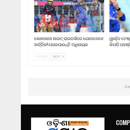
କୋଲକାତା ନାଇଟ୍ ରାଇଡର୍ସରେ ଯୋଗଦେବେ
ୱାର୍ଲ୍ଡ ଟେଷ
ହାର୍ଦ୍ଦିକ! ହୋଇପାରନ୍ତି ଅଧିନାୟକ
କିପରି ପହଞ୍ଚ
PREV
NEXT
Co
COMP