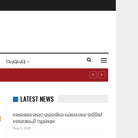
ଅନ୍ୟାନ୍ୟ
LATEST NEWS
କୋଲକାତା ନାଇଟ୍ ରାଇଡର୍ସରେ ଯୋଗଦେବେ ହାର୍ଦ୍ଦିକ!
ହୋଇପାରନ୍ତି ଅଧିନାୟକ
Aug 6, 2026