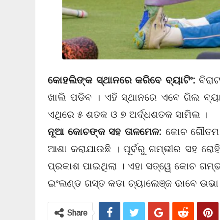
କୋହଲିଙ୍କ ସ୍ଥାନରେ କରିବେ ବ୍ୟାଟିଂ:
ବିରା
ଖାଲି ପଡିବ । ଏହି ସ୍ଥାନରେ ଏବେ ଗିଲ ବ୍ୟ
ଏଥିରେ ୫ ଶତକ ଓ ୭ ଅର୍ଦ୍ଧଶତକ ସାମିଲ ।
ନୂଆ କୋଚଙ୍କ ସହ ତାଳମେଳ:
କୋଚ ଗୌତମ ଗ
ଆଶା କରାଯାଉଛି । ପୂର୍ବରୁ ଗମ୍ଭୀର ସହ ରୋ
ପ୍ରକାଶ ପାଇଥିଲା । ଏହା ସତ୍ୱେ କୋଚ ଗମ୍
ଇଂଲଣ୍ଡ ଗସ୍ତ କଡା ଚ୍ୟାଲେଞ୍ଜ ଭାବେ ଉଭା
Share