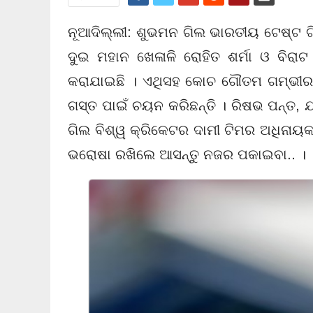
ନୂଆଦିଲ୍ଲୀ: ଶୁଭମନ ଗିଲ ଭାରତୀୟ ଟେଷ୍ଟ ଟ
ଦୁଇ ମହାନ ଖେଳାଳି ରୋହିତ ଶର୍ମା ଓ ବିରାଟ
କରାଯାଇଛି । ଏଥିସହ କୋଚ ଗୌତମ ଗମ୍ଭୀର
ଗସ୍ତ ପାଇଁ ଚୟନ କରିଛନ୍ତି । ରିଷଭ ପନ୍ତ,
ଗିଲ ବିଶ୍ୱ କ୍ରିକେଟର ଦାମୀ ଟିମର ଅଧିନାୟ
ଭରୋଷା ରଖିଲେ ଆସନ୍ତୁ ନଜର ପକାଇବା.. ।