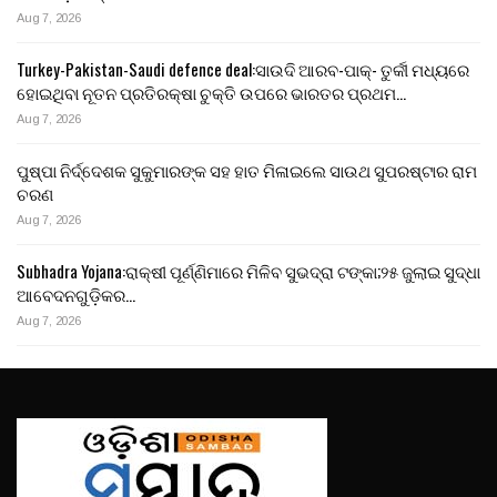
Aug 7, 2026
Turkey-Pakistan-Saudi defence deal:ସାଉଦି ଆରବ-ପାକ୍- ତୁର୍କୀ ମଧ୍ୟରେ
ହୋଇଥିବା ନୂତନ ପ୍ରତିରକ୍ଷା ଚୁକ୍ତି ଉପରେ ଭାରତର ପ୍ରଥମ…
Aug 7, 2026
ପୁଷ୍ପା ନିର୍ଦ୍ଦେଶକ ସୁକୁମାରଙ୍କ ସହ ହାତ ମିଳାଇଲେ ସାଉଥ ସୁପରଷ୍ଟାର ରାମ
ଚରଣ
Aug 7, 2026
Subhadra Yojana:ରାକ୍ଷୀ ପୂର୍ଣ୍ଣିମାରେ ମିଳିବ ସୁଭଦ୍ରା ଟଙ୍କା;୨୫ ଜୁଲାଇ ସୁଦ୍ଧା
ଆବେଦନଗୁଡ଼ିକର…
Aug 7, 2026