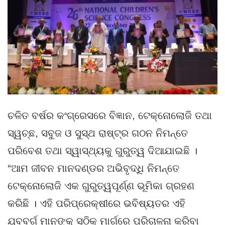
ଚଳିତ ବର୍ଷର କଂଗ୍ରେସରେ ବିଜ୍ଞାନ, ଟେକ୍ନୋଲୋଜି ତଥା
ସ୍ୱଚ୍ଛ, ସବୁଜ ଓ ସୁସ୍ଥ ରାଷ୍ଟ୍ର ଗଠନ ନିମନ୍ତେ
ପରିବେଶ ତଥା ସ୍ୱାସ୍ଥ୍ୟକୁ ଗୁରୁତ୍ୱ ଦିଆଯାଇଛି ।
“ଆମ ଜୀବନ ମାନଦଣ୍ଡର ଅଭିବୃଦ୍ଧି ନିମନ୍ତେ
ଟେକ୍ନୋଲୋଜି ଏକ ଗୁରୁତ୍ୱପୂର୍ଣ୍ଣ ଭୂମିକା ଗ୍ରହଣ
କରିଛି । ଏହି ପରିପ୍ରେକ୍ଷୀରେ ଭବିଷ୍ୟତର ଏହି
ଯୁବବର୍ଗ ମାନଙ୍କୁ ସଠିକ୍ ମାର୍ଗରେ ପରିଚାଳନା କରିବା