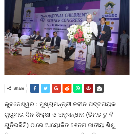
Share
ଭୁବନେଶ୍ୱର : ମୁଖ୍ୟମନ୍ତ୍ରୀ ନବୀନ ପଟ୍ଟନାୟକ
ଗୁରୁବାର ଦିନ ଶିକ୍ଷା ଓ ଅନୁସନ୍ଧାନ (ଡିମଡ ଟୁ ବି
ୟୁନିଭର୍ସିଟି) ଠାରେ ଆୟୋଜିତ ୨୬ତମ ଜାତୀୟ ଶିଶୁ