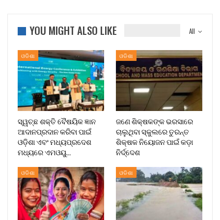
YOU MIGHT ALSO LIKE
All
ଓଡିଶା
ଓଡିଶା
ସ୍ୱଚ୍ଛ ଶକ୍ତି ବୈଷୟିକ ଜ୍ଞାନ
ଜଣେ ଶିକ୍ଷକଙ୍କ ଭରସାରେ
ଆଦାନପ୍ରଦାନ କରିବା ପାଇଁ
ଚାଲୁଥିବା ସ୍କୁଲରେ ତୁରନ୍ତ
ଓଡ଼ିଶା ଏବଂ ମଧ୍ୟପ୍ରଦେଶ
ଶିକ୍ଷକ ନିୟୋଜନ ପାଇଁ କଡ଼ା
ମଧ୍ୟରେ ଏମଓୟୁ…
ନିର୍ଦ୍ଦେଶ
ଓଡିଶା
ଓଡିଶା