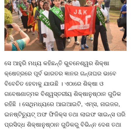
ସେ ଆହୁରି ମଧ୍ୟ କହିଛନ୍ତି ଭୁବନେଶ୍ୱର ଶିକ୍ଷା
କ୍ଷେତ୍ରରେ ପୂର୍ବ ଭାରତର ଜ୍ଞାନର ଗନ୍ତାଘର ଭାବେ
ବିବେଚିତ ହେବାକୁ ଯାଉଛି । ଏଠାରେ ଶିକ୍ଷା ଓ
ଗବେଷଣାତ୍ମକ ବିଶ୍ୱସ୍ତରୀୟ ଶିକ୍ଷାନୁଷ୍ଠାନ ଗୁଡିକ
ରହିଛି । ସେଥିମଧ୍ୟରେ ଆଇଆଇଟି, ଏମ୍ସ, ନାଇଜର,
ଇନଷ୍ଟିଚ୍ୟୁଟ୍ ଅଫ ଫିଜିକ୍ସ ତଥା ଲାଇଫ ସାଇନ୍ସ ପରି
ପ୍ରସିଦ୍ଧ ଶିକ୍ଷାନୁଷ୍ଠାନ ଗୁଡିକରୁ ବିଭିନ୍ନ ଦେଶ ତଥା