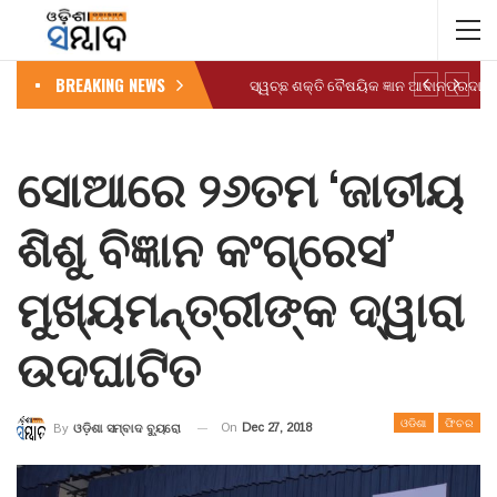
BREAKING NEWS
ସୋଆରେ ୨୬ତମ ‘ଜାତୀୟ
ଶିଶୁ ବିଜ୍ଞାନ କଂଗ୍ରେସ’
ମୁଖ୍ୟମନ୍ତ୍ରୀଙ୍କ ଦ୍ୱାରା
ଉଦଘାଟିତ
ଓଡିଶା
ଫିଚର
On
Dec 27, 2018
By
ଓଡ଼ିଶା ସମ୍ବାଦ ବ୍ୟୁରୋ