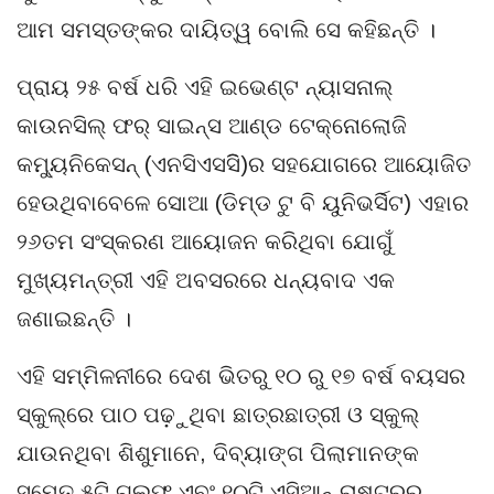
ଆମ ସମସ୍ତଙ୍କର ଦାୟିତ୍ୱ ବୋଲି ସେ କହିଛନ୍ତି ।
ପ୍ରାୟ ୨୫ ବର୍ଷ ଧରି ଏହି ଇଭେଣ୍ଟ ନ୍ୟାସନାଲ୍
କାଉନସିଲ୍ ଫର୍ ସାଇନ୍ସ ଆଣ୍ଡ ଟେକ୍ନୋଲୋଜି
କମ୍ୟୁନିକେସନ୍ (ଏନସିଏସସିି)ର ସହଯୋଗରେ ଆୟୋଜିତ
ହେଉଥିବାବେଳେ ସୋଆ (ଡିମ୍ଡ ଟୁ ବି ୟୁନିଭର୍ସିଟ) ଏହାର
୨୬ତମ ସଂସ୍କରଣ ଆୟୋଜନ କରିଥିବା ଯୋଗୁଁ
ମୁଖ୍ୟମନ୍ତ୍ରୀ ଏହି ଅବସରରେ ଧନ୍ୟବାଦ ଏକ
ଜଣାଇଛନ୍ତି ।
ଏହି ସମ୍ମିଳନୀରେ ଦେଶ ଭିତରୁ ୧୦ ରୁ ୧୭ ବର୍ଷ ବୟସର
ସ୍କୁଲ୍ରେ ପାଠ ପଢ଼ୁଥିବା ଛାତ୍ରଛାତ୍ରୀ ଓ ସ୍କୁଲ୍
ଯାଉନଥିବା ଶିଶୁମାନେ, ଦିବ୍ୟାଙ୍ଗ ପିଲାମାନଙ୍କ
ସମେତ ୫ଟି ଗଲ୍ଫ ଏବଂ ୧୦ଟି ଏସିଆନ୍ ରାଷ୍ଟ୍ରର