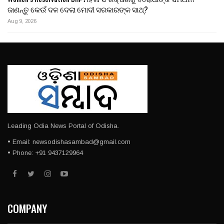
ଜାଣନ୍ତୁ କେଉଁ ଦଳ ଦେଲା ମୋଦୀ ସରକାରଙ୍କ ସାଥ୍?
Aug 9, 2026
Leading Odia News Portal of Odisha.
• Email: newsodishasambad@gmail.com
• Phone: +91 9437129964
COMPANY