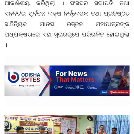
ଆକର୍ଷଣୀୟ କରିଥିଲା । ସଂସଦର ସଭାପତି ତଥା
ଏନବିଟିର ପୂର୍ବତନ ଦକ୍ଷ ନିର୍ଦ୍ଦେଶକ ତଥା ପ୍ରତିଷ୍ଠିତ
ସାହିତ୍ୟିକ ମାନସ ରଞ୍ଜନ ମହାପାତ୍ରଙ୍କ
ଅଧ୍ୟକ୍ଷତାରେ ଏହା ସୁଚାରରୂପେ ପରିଚାଳିତ ହୋଇଥିଲା
।