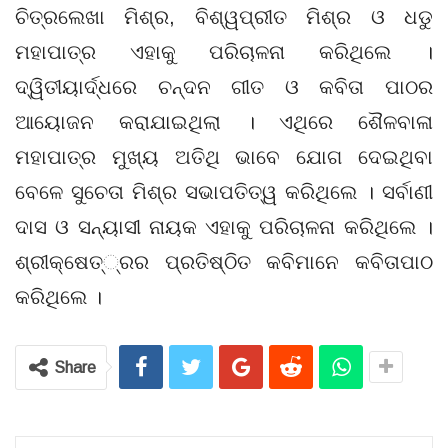
ଚିତ୍ରଲେଖା ମିଶ୍ର, ବିଶ୍ୱପ୍ରୀତ ମିଶ୍ର ଓ ଧଡୁ
ମହାପାତ୍ର ଏହାକୁ ପରିଚାଳନା କରିଥିଲେ ।
ଦ୍ୱିତୀୟାର୍ଦ୍ଧରେ ଚନ୍ଦନ ଗୀତ ଓ କବିତା ପାଠର
ଆୟୋଜନ କରାଯାଇଥିଲା । ଏଥିରେ ଶୈଳବାଳା
ମହାପାତ୍ର ମୁଖ୍ୟ ଅତିଥି ଭାବେ ଯୋଗ ଦେଇଥିବା
ବେଳେ ସୁଚେତା ମିଶ୍ର ସଭାପତିତ୍ୱ କରିଥିଲେ । ସର୍ବାଣୀ
ଦାସ ଓ ସନ୍ୟାସୀ ନାୟକ ଏହାକୁ ପରିଚାଳନା କରିଥିଲେ ।
ଶ୍ରୀକ୍ଷେତ୍‌୍ରର ପ୍ରତିଷ୍ଠିତ କବିମାନେ କବିତାପାଠ
କରିଥିଲେ ।
Share