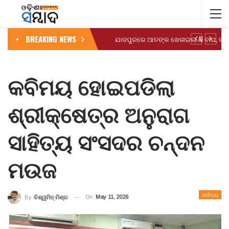
BREAKING NEWS
କବିମୟ ହୋଇପଡିଲା
ଶ୍ରୀକ୍ଷେତ୍ର ଅନୁରାଗ
ସାହିତ୍ୟ ସଂସଦର ଚନ୍ଦନ
ମଉଜ
ସାହିତ୍ୟ
On
May 11, 2026
By
ବିଶ୍ୱମିତ୍ ମିଶ୍ର