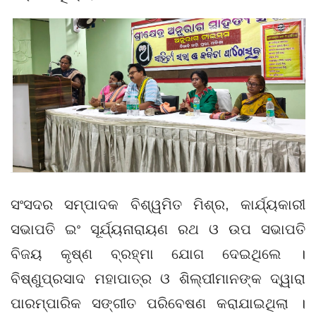
ସଂସଦର ସମ୍ପାଦକ ବିଶ୍ୱମିତ ମିଶ୍ର, କାର୍ଯ୍ୟକାରୀ
ସଭାପତି ଇଂ ସୂର୍ଯ୍ୟନାରାୟଣ ରଥ ଓ ଉପ ସଭାପତି
ବିଜୟ କୃଷ୍ଣ ବ୍ରହ୍ମା ଯୋଗ ଦେଇଥିଲେ ।
ବିଷ୍ଣୁପ୍ରସାଦ ମହାପାତ୍ର ଓ ଶିଲ୍ପୀମାନଙ୍କ ଦ୍ୱାରା
ପାରମ୍ପାରିକ ସଙ୍ଗୀତ ପରିବେଷଣ କରାଯାଇଥିଲା ।