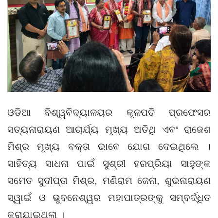
ଓଡିଆ ବିଶ୍ୱବିଦ୍ୟାଳୟର କୂଳପତି ପ୍ରଫେସର
ସତ୍ୟନାରାୟଣ ଆଚାର୍ଯ୍ୟ ମୂଖ୍ୟ ଅତିଥି ଏବଂ ରାଜେଶ
ମିଶ୍ର ମୂଖ୍ୟ ବକ୍ତା ଭାବେ ଯୋଗ ଦେଇଥିଲେ ।
ସାହିତ୍ୟ ସାଧନା ପାଇଁ ସୁଶ୍ରୀ ହରପ୍ରିୟା ସାହୁଙ୍କ
ସମେତ ସୁଦୀପ୍ତା ମିଶ୍ର, ମଣିରାମ ଜେନା, ଶୁଭନାରାୟଣ
ସ୍ୱାଇଁ ଓ ଭୁବନେଶ୍ୱର ମହାପାତ୍ରଙ୍କୁ ସମ୍ବର୍ଦ୍ଧିତ
କରାଯାଇଥିଲା ।