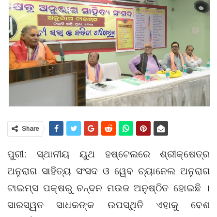
Share
ପୁରୀ: ସ୍ଥାନୀୟ ୟୁଥ ହଷ୍ଟେଲରେ ଶ୍ରୀକ୍ଷେତ୍ର
ଅନୁରାଗ ସାହିତ୍ୟ ସଂସଦ ଓ ୱେବ ଚ୍ୟାନେଲ ଅନୁରାଗ
ଟାଇମ୍ସ ପକ୍ଷରୁ ଚନ୍ଦନ ମଉଜ ଅନୁଷ୍ଠିତ ହୋଇଛି ।
ସାରସ୍ୱତ ସାଧକଙ୍କ ଉପସ୍ଥିତି ଏହାକୁ ବେଶ