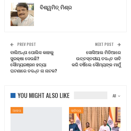
ବିଶ୍ୱମିତ୍ ମିଶ୍ର
PREV POST
NEXT POST
ବାଲିଅନ୍ତା ପୋଲିସ କାହାକୁ
ସୋସିଆଲ ମିଡିଆରେ
ସୁରକ୍ଷା ଦେଉଛି?
ଉଚ୍ଚସ୍ତରୀୟ ତଦନ୍ତ ଦାବି
ସୌମ୍ୟରଞ୍ଜନ ହତ୍ୟା
କରି ବର୍ଷିଲେ ସୌମ୍ୟଙ୍କ ମାମୁଁ
ଘଟଣାରେ ତଦନ୍ତ ନା ନାଟକ?
YOU MIGHT ALSO LIKE
All
ଆଳାପ
ସାହିତ୍ୟ