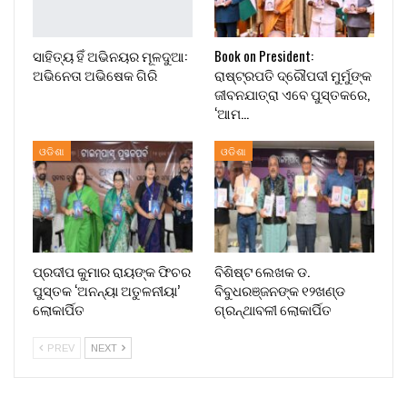
ସାହିତ୍ୟ ହିଁ ଅଭିନୟର ମୂଳଦୁଆ:
Book on President:
ଅଭିନେତା ଅଭିଷେକ ଗିରି
ରାଷ୍ଟ୍ରପତି ଦ୍ରୌପଦୀ ମୁର୍ମୁଙ୍କ
ଜୀବନଯାତ୍ରା ଏବେ ପୁସ୍ତକରେ,
‘ଆମ…
ଓଡିଶା
ଓଡିଶା
ପ୍ରଦୀପ କୁମାର ରାୟଙ୍କ ଫିଚର
ବିଶିଷ୍ଟ ଲେଖକ ଡ.
ପୁସ୍ତକ ‘ଅନନ୍ୟା ଅତୁଳନୀୟା’
ବିବୁଧରଞ୍ଜନଙ୍କ ୧୨ଖଣ୍ଡ
ଲୋକାର୍ପିତ
ଗ୍ରନ୍ଥାବଳୀ ଲୋକାର୍ପିତ
PREV
NEXT