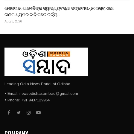
ମୋଜତାବା ଖାମେନିଙ୍କ ସ୍ୱାସ୍ଥ୍ୟବସ୍ଥା ସଙ୍କଟାପନ୍ନ; ଇସ୍ରାଏଲୀ
ଗଣମାଧ୍ୟମର ଦାବି ପରେ ଚର୍ଚ୍ଚା…
Aug 8, 2026
Leading Odia News Portal of Odisha.
• Email: newsodishasambad@gmail.com
• Phone: +91 9437129964
COMPANY