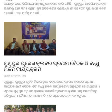
ଦାସଙ୍କ ଘରେ ଭିଜିଲାନ୍ସ ପକ୍ଷରୁ ଖୋଳତାଡ ଜାରି ରହିଛି । ଗୁଣୁପୁର ଆକ୍ସିସ ବ୍ୟାଙ୍କ
ଲକରରୁ ଆଜି ୩୮୫ ଗ୍ରାମ ସୁନା ଜବତ କରିଛି ଭିଜିଲାନ୍ସ ।ତା ସହ ୧୦ଟି ସୁନା କଏନ ଜବତ
ହୋଇଛି । ଏହା ପୂର୍ବରୁ ୧ କେଜି…
ଗୁଣୁପୁର ପ୍ରେସ କ୍ଲବର ପ୍ରଥମ ବୈଠକ ଓ ବନ୍ଧୁ
ମିଳନ କାର୍ଯ୍ୟକ୍ରମ
ପ୍ରମୋଦ କୁମାର ସାହୁ
ଗୁଣୁପୁର: ଗୁଣୁପୁର ପୂର୍ତ୍ତ ବିଭାଗ ଡ଼ାକ ବଙ୍ଗଳାରେ ପ୍ରେସ କ୍ଲବର ପ୍ରଥମ
କାର୍ଯ୍ୟକାରିଣୀ ବୈଠକ ଏବଂ ବନ୍ଧୁ ମିଳନ କାର୍ଯ୍ୟକ୍ରମ ଅନୁଷ୍ଠିତ ହୋଇଯାଇଛି ।
ଏଥିରେ ଗୁଣୁପୁର ପ୍ରେସ କ୍ଲବର ସଭାପତି ପ୍ରମୋଦ କୁମାର ସାହୁ ସଭାପତିତ୍ୱ
କରିଥିଲେ । ବୈଠକରେ ଆଗାମୀ ଦିନରେ ପ୍ରେସ କ୍ଲବ ତରଫରୁ କଣ…