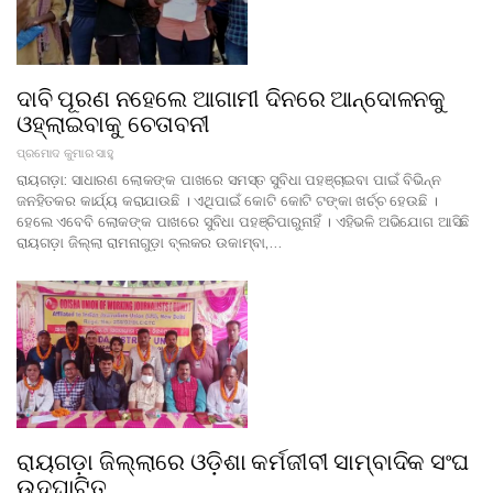
ଦାବି ପୂରଣ ନହେଲେ ଆଗାମୀ ଦିନରେ ଆନ୍ଦୋଳନକୁ
ଓହ୍ଲାଇବାକୁ ଚେତାବନୀ
ପ୍ରମୋଦ କୁମାର ସାହୁ
ରାୟଗଡ଼ା: ସାଧାରଣ ଲୋକଙ୍କ ପାଖରେ ସମସ୍ତ ସୁବିଧା ପହଞ୍ଚାଇବା ପାଇଁ ବିଭିନ୍ନ
ଜନହିତକର କାର୍ଯ୍ୟ କରାଯାଉଛି । ଏଥିପାଇଁ କୋଟି କୋଟି ଟଙ୍କା ଖର୍ଚ୍ଚ ହେଉଛି ।
ହେଲେ ଏବେବି ଲୋକଙ୍କ ପାଖରେ ସୁବିଧା ପହଞ୍ଚିପାରୁନାହିଁ । ଏହିଭଳି ଅଭିଯୋଗ ଆସିଛି
ରାୟଗଡ଼ା ଜିଲ୍ଲା ରାମନାଗୁଡ଼ା ବ୍ଲକର ଉକାମ୍ବା,…
ରାୟଗଡ଼ା ଜିଲ୍ଲାରେ ଓଡ଼ିଶା କର୍ମଜୀବୀ ସାମ୍ବାଦିକ ସଂଘ
ଉଦଘାଟିତ