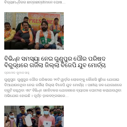
ବିଦ୍ୟାମନ୍ଦିରର ଛାତ୍ରଛାତ୍ରୀମାନେ ଘୋଷ…
ବିଭିନ୍ନ ସମସ୍ୟା ନେଇ ଗୁଣୁପୁର ପୌର ପରିଷଦ
ବିରୁଦ୍ଧରେ ଗର୍ଜିଲା ଜିଲ୍ଲା ବିଜେପି ଯୁବ ମୋର୍ଚ୍ଚା
ପ୍ରମୋଦ କୁମାର ସାହୁ
ଗୁଣୁପୁର: ଗୁଣୁପୁର ପୌର ପରିଷଦର ୨୧ଟି ୱାର୍ଡ଼ର ଲୋକଙ୍କୁ କୌଣସି ସୁବିଧା ଯୋଗାଇ
ଦିଆଯାଉନଥିବା ନେଇ ଗର୍ଜିଲା ଜିଲ୍ଲା ବିଜେପି ଯୁବ ମୋର୍ଚ୍ଚା । ପାନୀୟ ଜଳ ଯୋଗାଣରେ
ତ୍ରୁଟି ରହୁଥିବା ଏବଂ ବିଭିନ୍ନ ଜନହିତକର ଯୋଜନାରେ ବ୍ୟାପକ ଘୋଟାଲା କରାଯାଉଥିବା
ଅଭିଯୋଗ ହୋଇଛି । ପୂର୍ତ୍ତ ଡ଼ାକବଙ୍ଗଳାରେ…