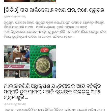
[ଭିଡିଓ] ଦୀପ ଜାଳିଦେଲା ୬ ବଖରା ଘର, ଜଣେ ଗୁରୁତର
ପ୍ରମୋଦ କୁମାର ସାହୁ
ଗୁଣୁପୁର: ରାୟଗଡା ଜିଲ୍ଲା ଗୁଣୁପୁର ବ୍ଲକ ଜଗନ୍ନାଥପୁର ପଂଚାୟତ ଅଧିନସ୍ତ ସୀତାପୁର
ଗାଁରେ ଘରପୋଡି ଘଟଣା । ଅଗ୍ନିକାଣ୍ଡରେ ଦୁଇଟି ପରିବାର ବେସାହାରା
ହୋପଡିଥିଲାବେଳେ ଜଣକର ଅବସ୍ଥା ଗୁରୁତର ରହିଛି । ଗତକାଲି ରାତିରେ ସୀତାପୁର ଗାଁର
ବିଜୟ କୁଣ୍ଡିଙ୍ଗ ଓ ପାତିକା ନରେଶଙ୍କ ପରିବାର ଲୋକେ…
ମାଲକାନଗିରି ଅଧିକ୍ଷଣ ଯନ୍ତ୍ରୀଙ୍କ ଆୟ ବହିର୍ଭୁତ
ସମ୍ପତି ଠୁଳ ମାମଲା : ଆଜି ବ୍ୟାଙ୍କ ଲକରରୁ ୩୮୫
ଗ୍ରାମ ସୁନା…
ପ୍ରମୋଦ କୁମାର ସାହୁ
ଗୁଣୁପୁର : ମାଲକାନଗିରି ଗ୍ରାମ୍ୟ ନିର୍ମାଣ ଡିଭିଜନ ଅଧୀକ୍ଷଣ ଯନ୍ତ୍ରୀ ଆଶିଷ କୁମାର