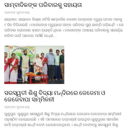
ସାମ୍ବାଦିକଙ୍କ ପରିବାରକୁ ସହାୟତା
ପ୍ରମୋଦ କୁମାର ସାହୁ
ରାୟଗଡା: ରାୟଗଡା ଜିଲ୍ଲା ଓଟିଭି ସାମ୍ବାଦିକ ମନୋଜ ପାତ୍ରଙ୍କ ମୃତ୍ୟୁ ଘଟଣା ଆଜକୁ
୯ ଦିନ ବିତିଯାଇଛି । ମନୋଜଙ୍କ ମୃତ୍ୟୁରେ ତାଙ୍କ ପରିବାର ପୁରା ଭାଙ୍ଗି ପଡ଼ିଛନ୍ତି । ସେ
ପରିବାର ରୋଜଗାର କ୍ଷମ ବ୍ୟକ୍ତି ଥିଲେ । ମନୋଜଙ୍କ ଅସହାୟ ପରିବାରକୁ ସାହାର୍ଯ୍ୟ
କରିବା ପାଇଁ ଆଗେଇ ଆସିଛି ଗାନ୍ଧୀ…
ସରସ୍ୱତୀ ଶିଶୁ ବିଦ୍ୟା ମନ୍ଦିରରେ ଜେଜେମା ଓ
ଜେଜେବାପା ସମ୍ମିଳନୀ
ପ୍ରମୋଦ କୁମାର ସାହୁ
ଗୁଣୁପୁର: ଗୁଣୁପୁର ସରସ୍ୱତୀ ଶିଶୁ ବିଦ୍ୟା ମନ୍ଦିରରେ ଜେଜେମା ଜେଜେବାପା ସମ୍ମିଳନୀ
ଅନୁଷ୍ଠିତ ହୋଇଯାଇଛି । ଏହି ଅବସରରେ ପଦ୍ମଶ୍ରୀ ପାଇଥିବା ଗୁଣୁପୁରର ସାମାଜିକ
କର୍ମୀ ପଦ୍ମଶ୍ରୀ ଶାନ୍ତି ଦେବୀ ଯୋଗଦେଇଥିଲେ । ଶାନ୍ତି ଦେବୀଙ୍କୁ ସରସ୍ୱତୀ ଶିଶୁ