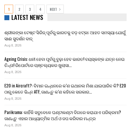
1
2
3
4
NEXT
LATEST NEWS
ଶ୍ରୀଲଙ୍କା ଟେଷ୍ଟ ସିରିଜ୍ ପୂର୍ବରୁ ଭାରତକୁ ବଡ଼ ଝଟ୍‌କା: ଆହତ ସମସ୍ୟା ଯୋଗୁଁ
ସାଈ ସୁଦର୍ଶନ ବାଦ୍
Aug 8, 2026
Ageing Crisis: ଧନୀ ହେବା ପୂର୍ବରୁ ବୁଢ଼ା ହେବ ଭାରତ! ବୟସ୍କଙ୍କ ଯତ୍ନ ନେଇ
ଚିନ୍ତା! ରିପୋର୍ଟରେ ଚାଞ୍ଚଲ୍ୟକର ଖୁଲାସା…
Aug 8, 2026
E20 in Aircraft?: ବିମାନ ଇନ୍ଧନରେ କ’ଣ ଇଥାନଲ ମିଶା ଯାଇପାରିବ କି? E20
ଠାରୁ କେତେ ଭିନ୍ନ ATF, ଜାଣନ୍ତୁ କ’ଣ କହିଲେ ସରକାର…
Aug 8, 2026
Parikrama: କାହିଁକି ସବୁବେଳେ ଘଣ୍ଟାକଣ୍ଟା ଦିଗରେ କରାଯାଏ ପରିକ୍ରମା?
ଜାଣନ୍ତୁ ଏହାର ଆଧ୍ୟାତ୍ମିକ ଅର୍ଥ ଓ ଜପ କରିବାର ମନ୍ତ୍ର
Aug 8, 2026