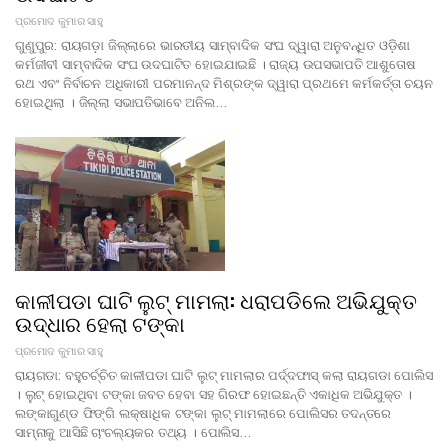
ପ୍ରମୋଦ କୁମାର ସାହୁ
ଗୁଣୁପୁର: ରାୟଗଡ଼ା ଜିଲ୍ଲାରେ ଭାରତୀୟ ସାମ୍ବାଦିକ ସଂଘ ଦ୍ୱାରା ଅନୁବନ୍ଧିତ ଓଡ଼ିଶା
କର୍ମଜୀବୀ ସାମ୍ବାଦିକ ସଂଘ ଉଦଘାଟିତ ହୋଇଯାଇଛି । ରାଜ୍ୟ ଉପସଭାପତି ଆଶୁତୋଷ
ରଥ ଏବଂ ନିର୍ବାଚନ ଅଧିକାରୀ ପରମାନନ୍ଦ ମିଶ୍ରଙ୍କ ଦ୍ୱାରା ପ୍ରଥମେ କର୍ମକର୍ତ୍ତା ଚୟନ
ହୋଇଥିଲା । ଜିଲ୍ଲା ସଭାପତିଭାବେ ଅନିଲ…
କାଳୀପଡା ଘାଟି ଲୁଟ୍ ମାମଲା: ଧରାପଡିଲେ ଅଭିଯୁକ୍ତ
ଉଦ୍ଧାର ହେଲା ଟଙ୍କା
ପ୍ରମୋଦ କୁମାର ସାହୁ
ରାୟଗଡା: ବହୁଚର୍ଚ୍ଚିତ କାଳୀପଡା ଘାଟି ଲୁଟ୍ ମାମଲାର ପର୍ଦ୍ଦଫାସ୍ କଲା ରାୟଗଡା ପୋଲିସ
। ଲୁଟ୍ ହୋଇଥିବା ଟଙ୍କା ଜବତ ହେବା ସହ ଗିରଫ ହୋଇଛନ୍ତି ଏକାଧିକ ଅଭିଯୁକ୍ତ ।
ଲଙ୍କାଗୁଣ୍ଡ ଫିଙ୍ଗି ଲକ୍ଷାଧିକ ଟଙ୍କା ଲୁଟ୍ ମାମଲାରେ ପୋଲିସର ତଦନ୍ତରେ
ସାମ୍ନାକୁ ଆସିଛି ଚାଂଚଲ୍ୟକର ତଥ୍ୟ । ପୋଲିସ…