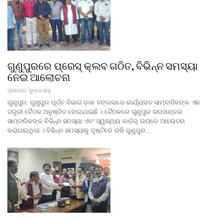
ଗୁଣୁପୁରରେ ପ୍ରେସ୍ କ୍ଲବ ଗଠିତ, ବିଭିନ୍ନ ସମସ୍ୟା
ନେଇ ଆଲୋଚନା
ପ୍ରମୋଦ କୁମାର ସାହୁ
ଗୁଣୁପୁର: ଗୁଣୁପୁର ପୂର୍ତ୍ତ ବିଭାଗ ଡ଼ାକ ବଙ୍ଗଳାରେ କାର୍ଯ୍ୟରତ ସାମ୍ବାଦିକଙ୍କ ଏକ
ଜରୁରୀ ବୈଠକ ଅନୁଷ୍ଠିତ ହୋଇଯାଇଛି । ବୈଠକରେ ଗୁଣୁପୁର ଉପଖଣ୍ଡର
ସାମ୍ବାଦିକଙ୍କ ବିଭିନ୍ନ ସମସ୍ୟା ଏବଂ ସ୍ୱାସ୍ଥ୍ୟ କାର୍ଡ଼ର୍ ଉପରେ ଆଲୋଚନା
କରାଯାଇଥିଲା । ବିଭିନ୍ନ ସମସ୍ୟାକୁ ଦୃଷ୍ଟିରେ ରଖି ଗୁଣୁପୁର…