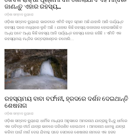
ଜାଣନ୍ତୁ ଏହାର ରହସ୍ୟ…
ଓଡ଼ିଶା ସମ୍ବାଦ ବ୍ୟୁରୋ
ଓଡ଼ିଶା ସମ୍ବାଦ ବ୍ୟୁରୋ: ଭାରତରେ ଏମିତି ବହୁତ ସ୍ଥାନ ଅଛି ଯାହାକି ଆଜି ପର୍ଯ୍ୟନ୍ତ
ରହସ୍ୟ ଘରେ ମଧ୍ୟରେ ଲୁଚି ଅଛି । ଯାହାର କିଛି ରହସ୍ୟ ଉଜାଗାର ହୋଇସାରିଛି ତ
ଅନ୍ୟ ପଟେ ଅନ୍ୟ କିଛି ରହସ୍ୟ ଆଜି ପର୍ଯ୍ୟନ୍ତ ରହସ୍ୟ ହୋଇ ରହିଛି । ଏମିତି ଏକ
ରହସ୍ୟମୟ ମନ୍ଦିର ଉତ୍ତରାଖଣ୍ଡର ଚମୋଲି…
ରହସ୍ୟମୟ ବାବା ବର୍ଫାନୀ, ହ୍ରଦରେ ଦର୍ଶନ ଦେଇଥାନ୍ତି
ଶେଷନାଗ
ଓଡ଼ିଶା ସମ୍ବାଦ ବ୍ୟୁରୋ
ଓଡ଼ିଶା ସମ୍ବାଦ ବ୍ୟୁରୋ: ଧାର୍ମିକ ମାନ୍ୟତା ଅନୁସାରେ ଅମରନାଥ ଯାତ୍ରାକୁ ହିନ୍ଦୁ ଧର୍ମରେ
ଏକ ପବିତ୍ର ତୀର୍ଥ ଯାତ୍ରା ଭାବରେ ପରିଗଣିତ ହୋଇଥାଏ । ଅମରନାଥ ଧାମକୁ ଯାତ୍ରା
କରିବା ପାଇଁ ମାର୍ଗ ଦେଇ ଯିବାକୁ ପଡ଼େ ସେଠାରେ ଶେଷନାଗ ନାମରେ ଏକ ହ୍ରଦ