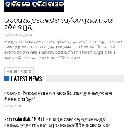
ଉତ୍ତରାଖଣ୍ଡରେ ହାରିଲେ ପୂର୍ବତନ ମୁଖ୍ୟମନ୍ତ୍ରୀ
ହରିଶ ରାୱତ୍
ଓଡ଼ିଶା ସମ୍ବାଦ ବ୍ୟୁରୋ
ଡେରାଡୁନ: ଉତ୍ତରାଖଣ୍ଡରେ ହାରିଲେ ପୂର୍ବତନ ମୁଖ୍ୟମନ୍ତ୍ରୀ ହରିଶ ରାୱତ୍ । ୧୪ହଜାର
ଭୋଟ ବ୍ୟବଧାନରେ ହେଲେ ପରାସ୍ତ । ଉତ୍ତରାଖଣ୍ଡର ବିଧାନସଭା ନିର୍ବାଚନ ପାଇଁ
ଭୋଟ ଗଣତି ଜାରି ରହିଛି । ଭାରତୀୟ ଜନତା ପାର୍ଟି ୪୫ଟି ଆସନରେ ଆଗୁଆ ରହିଛି ।
ଏହାସହ ୨୨ଟି ଆସନରେ କଂଗ୍ରେସ ଏବଂ ତିନିଟି ଆସନରେ…
OLDER POSTS
LATEST NEWS
ରେଭେନ୍ସା ବିବାଦରେ ନୂଆ ମୋଡ଼: ସଦର ବିଧାୟକଙ୍କୁ କାଉଣ୍ଟର କଲା
ଶିକ୍ଷକ ସଂଘ ‘ରୁଟା’
Aug 6, 2026
Netanyahu dials PM Modi:ମୋଦୀଙ୍କୁ ଇସ୍ରାଏଲ୍ ପ୍ରଧାନମନ୍ତ୍ରୀ
ନେତାନ୍ୟାହୁଙ୍କ ଫୋନ୍ କଲ୍; ସ୍ୱତନ୍ତ୍ର ରଣନୈତିକ ଭାଗୀଦାରୀ ଏବଂ