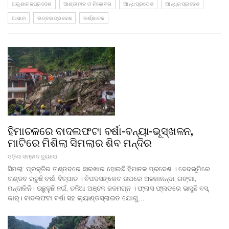
ଅରୁଣାଚଳପ୍ରଦେଶ
ଆଣ୍ଡାମାନ ଓ ନିକୋବର
ଆନ୍ଧପ୍ରଦେଶ
ଆନ୍ଧ୍ରପ୍ରଦେଶ
ଆସାମ
ଉତ୍ତରପ୍ରଦେଶ
କର୍ଣ୍ଣାଟକ
ହିମାଚଳରେ ବାଦଲଫଟା ବର୍ଷା-ବନ୍ୟା-ଭୂସ୍ଖଳନ,
ମାଟିରେ ମିଶିଲା ସିମଲାର ଶିବ ମନ୍ଦିର
ଓଡ଼ିଶା ସମ୍ବାଦ ବ୍ୟୁରୋ
ସିମଲା: ପ୍ରକୃତିର ତାଣ୍ଡବରେ ଛାରଖାର ହୋଇଛି ହିମାଚଳ ପ୍ରଦେଶ । ଦେବଭୂମିରେ
ତାଣ୍ଡବ ରଚୁଛି ବର୍ଷା ବିତ୍ପାତ । ବିପଦସଙ୍କେତ ଉପରେ ଅଳକାନନ୍ଦା, ଗଙ୍ଗା,
ମନ୍ଦାକିନି। ଉଛୁଳୁଛି ନଇଁ, ତଳିଆ ଅଞ୍ଚଳ ଜଳମଗ୍ନ । ଫ୍ଲାସ ଫ୍ଲଡରେ ଭାସୁଛି ବସ୍,
କାର୍। ବାଦଲଫଟା ବର୍ଷା ସହ ଲ୍ୟାଣ୍ଡସ୍ଲାଇଡ ଯୋଗୁ…