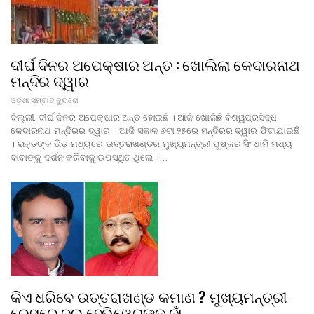
ଦୀର୍ଘ ଦିନର ଅପେକ୍ଷାର ଅନ୍ତ : ଖୋଲିଲା କେଦାରନାଥ
ମନ୍ଦିର ଦ୍ୱାର
ଓଡ଼ିଶା ସମ୍ବାଦ ବ୍ୟୁରୋ
ଦିଲ୍ଲୀ: ଦୀର୍ଘ ଦିନର ଅପେକ୍ଷାର ଅନ୍ତ ହୋଇଛି । ଆଜି ଖୋଲିଛି ବିଶ୍ୱପ୍ରସିଦ୍ଧ
କେଦାରନାଥ ମନ୍ଦିରର ଦ୍ୱାର । ଆଜି ସକାଳ ୬ଟା ୨୫ରେ ମନ୍ଦିରର ଦ୍ୱାର ଫିଟାଯାଇଛି
। ଭକ୍ତଙ୍କ ଭିଡ଼ ମଧ୍ୟରେ ଉତ୍ତରାଖଣ୍ଡର ମୁଖ୍ୟମନ୍ତ୍ରୀ ପୁଷ୍କର ସିଂ ଧାମି ମଧ୍ୟ
ବାବାଙ୍କୁ ଦର୍ଶନ କରିବାକୁ ଉପସ୍ଥିତ ଥିଲେ ।…
କିଏ ଧରିବେ ଉତ୍ତରାଖଣ୍ଡ କମାଣ ? ମୁଖ୍ୟମନ୍ତ୍ରୀ
ରେସରେ ଦୁଇ ହେଭିୱେଟଙ୍କ ନାଁ