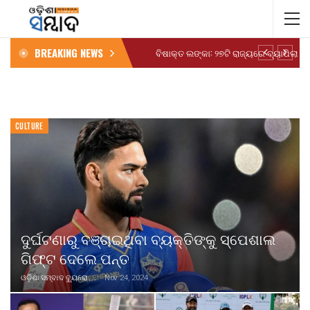
BREAKING NEWS
CULTURE
ଦୁର୍ଘଟଣାରୁ ବଞ୍ଚାଇଥିବା ବ୍ୟକ୍ତିଙ୍କୁ ସ୍ପେଶାଲ
ଗିଫ୍ଟ ଦେଲେ ପନ୍ତ
ଓଡ଼ିଶା ସମ୍ବାଦ ବ୍ୟୁରୋ
Nov 24, 2024