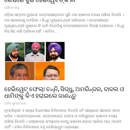
ଗୌତମ ସାହୁ
ଓଡ଼ିଶା ସମ୍ବାଦ ବ୍ୟୁରୋ: ଉତ୍ତରାଖଣ୍ଡରେ ପୁଣି ଥର କ୍ଷମତା ବଜାୟ ରଖିଲା ବିଜେପି ।
ଦଳ ସରକାରକୁ ଫେରିଲା । କିନ୍ତୁ ମୁଖ୍ୟମନ୍ତ୍ରୀ ହାରିଗଲେ । ଉତ୍ତରାଖଣ୍ଡ
ମୁଖ୍ୟମନ୍ତ୍ରୀ ପୁଷ୍କର ସିଂ ଧାମି ବିଜେପିକୁ ଉତ୍ତରାଖଣ୍ଡରେ ବିଜୟୀ କରାଇଲେ । କିନ୍ତୁ
ନିଜ୍ ସିଟ୍ ରଖି ପାରିଲେ ନାହିଁ । ଖଟିମା…
ହେଭିୱେଟ୍ ଫେଲ୍: ଚନ୍ନି, ସିଦ୍ଧୁ, ଅମରିନ୍ଦର, ବାଦଲ ଓ
ଧାମିଙ୍କୁ କିଏ ହରାଇଲେ ଜାଣନ୍ତୁ
ଅମିତ କୁମାର ଦାଶ
ନୂଆଦିଲ୍ଲୀ: ୫ ରାଜ୍ୟ ବିଧାନସଭା ନିର୍ବାଚନରେ ବିଜେପି ୪ଟି ରାଜ୍ୟରେ ସରକାର ଗଠନ
କରିବ । ଉତ୍ତରପ୍ରଦେଶ, ଉତ୍ତରାଖଣ୍ଡ, ଗୋଆ ଓ ମଣିପୁରରେ କ୍ଷମତା ବଜାୟ
ରଖିଲା ବିଜେପି । ପଞ୍ଜାବରେ କଂଗ୍ରେସ ହାତରୁ କ୍ଷମତା ଛଡ଼ାଇ ଆଣିଲା ଆମ୍ ଆଦମୀ
ପାର୍ଟି । ଚଳିତ ନିର୍ବାଚନରେ ବହୁ ହେଭିଓ୍ୱେଟ ପରାଜୟର…