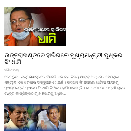
ଉତ୍ତରାଖଣ୍ଡରେ ହାରିଗଲେ ମୁଖ୍ୟମନ୍ତ୍ରୀ ପୁଷ୍କର
ସିଂ ଧାମି
ଗୌତମ ସାହୁ
ଡେରାଡୁନ : ଉତ୍ତରାଖଣ୍ଡରେ ବିଜେପି ଏକ ବଡ଼ ବିଜୟ ଆଡ଼କୁ ଅଗ୍ରସର ହେଉଥିବା
ସତ୍ତ୍ବେ ଏକ ଝଟକାର ସମ୍ମୁଖୀନ ହୋଇଛି । ଉଦ୍ଧମ ସିଂ ନଗରର ଖାତିମା ଆସନରୁ
ମୁଖ୍ୟମନ୍ତ୍ରୀ ପୁଷ୍କର ସିଂ ଧାମି ନିର୍ବାଚନ ହାରିଯାଇଛନ୍ତି । ସେ କଂଗ୍ରେସ ପ୍ରାର୍ଥୀ ଭୁବନ
ଚନ୍ଦ୍ର କାପ୍ରିଙ୍କଠାରୁ ୭ ହଜାରରୁ ଅଧିକ…