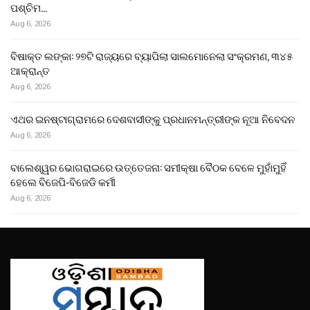
ପଶ୍ଚିମ…
Aug 6, 2026
ବିଷାକ୍ତ ଲଙ୍କା: ୨୭ଟି ରାଜ୍ୟରେ ବ୍ୟାପିଲା ସାଲମୋନେଲା ସଂକ୍ରମଣ, ୩୪୫
ଆକ୍ରାନ୍ତ
Aug 6, 2026
ଏଥର ଇନଷ୍ଟାଗ୍ରାମରେ ଦେଶବାସୀଙ୍କୁ ପ୍ରଧାନମନ୍ତ୍ରୀଙ୍କ ନୂଆ ନିବେଦନ
Aug 6, 2026
ବାଲେଶ୍ୱର ଭୋଗରାଇରେ ଉତ୍ତେଜନା: ସମୀକ୍ଷା ବୈଠକ ବେଳେ ମୁହାଁମୁହିଁ
ହେଲେ ବିଜେପି-ବିଜେଡି କର୍ମୀ
Aug 6, 2026