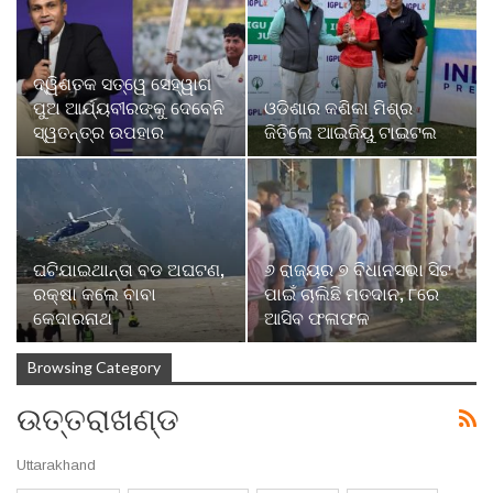
ଦ୍ୱିଶତକ ସତ୍ୱେ ସେହ୍ୱାଗ
ପୁଅ ଆର୍ଯ୍ୟବୀରଙ୍କୁ ଦେବେନି
ଓଡିଶାର କଶିକା ମିଶ୍ର
ସ୍ୱତନ୍ତ୍ର ଉପହାର
ଜିତିଲେ ଆଇଜିୟୁ ଟାଇଟଲ
ଘଟିଯାଇଥାନ୍ତା ବଡ ଅଘଟଣ,
୬ ରାଜ୍ୟର ୭ ବିଧାନସଭା ସିଟ
ରକ୍ଷା କଲେ ବାବା
ପାଇଁ ଚାଲିଛି ମତଦାନ, ୮ରେ
କେଦାରନାଥ
ଆସିବ ଫଳାଫଳ
Browsing Category
ଉତ୍ତରାଖଣ୍ଡ
Uttarakhand