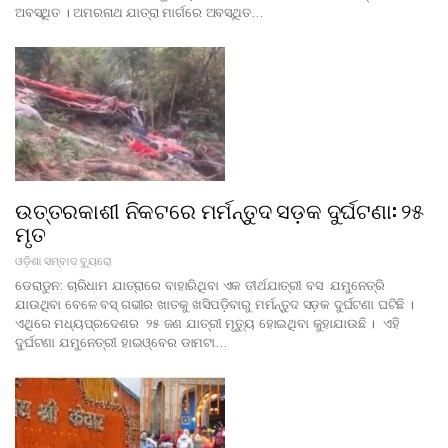
ଅବସ୍ଥିତ । ଅମରନାଥ ଯାତ୍ରା ମାର୍ଗରେ ଅବସ୍ଥିତ…
ଉତ୍ତରକାଶୀ ନିକଟରେ ମର୍ମନ୍ତୁଦ ସଡ଼କ ଦୁର୍ଘଟଣା: ୨୫
ମୃତ
ଓଡ଼ିଶା ସମ୍ବାଦ ବ୍ୟୁରୋ
ଡେରାଡୁନ: ଚାରିଧାମ ଯାତ୍ରାରେ ବାହାରିଥିବା ଏକ ତୀର୍ଥଯାତ୍ରୀ ବସ ଯମୁନେତ୍ରି
ଯାଉଥିବା ବେଳେ ବସ୍ ଗଭୀର ଖାତକୁ ଖସିପଡ଼ିବାରୁ ମର୍ମନ୍ତୁଦ ସଡ଼କ ଦୁର୍ଘଟଣା ଘଟିଛି ।
ଏଥିରେ ମଧ୍ୟପ୍ରଦେଶର ୨୫ ଜଣ ଯାତ୍ରୀ ମୃତ୍ୟୁ ହୋଇଥିବା କୁହାଯାଉଛି । ଏହି
ଦୁର୍ଘଟଣା ଯମୁନେତ୍ରୀ ହାଇଓ୍ବେର ଡାମଟା…