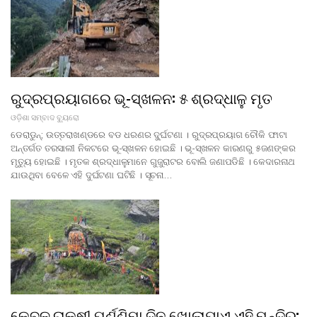
ରୁଦ୍ରପ୍ରୟାଗରେ ଭୂ-ସ୍ଖଳନ: ୫ ଶ୍ରଦ୍ଧାଳୁ ମୃତ
ଓଡ଼ିଶା ସମ୍ବାଦ ବ୍ୟୁରୋ
ଡେରାଡୁନ୍; ଉତ୍ତରାଖଣ୍ଡରେ ବଡ ଧରଣର ଦୁ୍ର୍ଘଟଣା । ରୁଦ୍ରପ୍ରୟାଗ ଚୌକି ଫାଟା
ଅନ୍ତର୍ଗତ ତରସାଲୀ ନିକଟରେ ଭୂ-ସ୍ଖଳନ ହୋଇଛି । ଭୂ-ସ୍ଖଳନ କାରଣରୁ ୫ଜଣଙ୍କର
ମୃତ୍ୟୁ ହୋଇଛି । ମୃତକ ଶ୍ରଦ୍ଧାଳୁମାନେ ଗୁଜୁରାଟର ବୋଲି ଜଣାପଡିଛି । କେଦାରନାଥ
ଯାଉଥିବା ବେଳେ ଏହି ଦୁର୍ଘଟଣା ଘଟିଛି । ସୂଚନା…
କେବଳ ରାକ୍ଷୀ ପୂର୍ଣ୍ଣିମା ଦିନ ଖୋଲାଯାଏ ଏହି ମନ୍ଦିର: